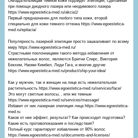
Обладательницам темной кожи подойдет эпиляция, сделанная
при помощи диодного лазера или неодимового лазера
https://www.egoestetica-med.ru/akcia1/
Первый предназначен для любого типа кожи, второй
специально для кожи темного оттенка https://www.egoestetica-
med.ru/epilacia/
Популярность лазерной эпиляции просто зашкаливает по всему
миру https://www.egoestetica-med.ru/
Страстными поклонницами такого метода избавления от
нежелательных волос, являются Бритни Спирс, Виктория
Бекхем, Наоми Кембел, Леди Гага, и многие другие
https://www.egoestetica-med.ru/product/ship-your-idea/
Как у мужчин, так и женщин на лице есть нежелательная
растительность https://www.egoestetica-med.ru/services/face/
Это могут светлые волосы, , или же темные
https://www.egoestetica-med.ru/services/massage/
Избавит от них лазерная эпиляция лица https://www.egoestetica-
med.ru
Каков от нее эффект, результат? Как происходит подготовка?
Какие есть противопоказания и последствия?
Полный курс гарантирует избавление от 90% волос
https://www.egoestetica-med.ru/documents-and-licenses/