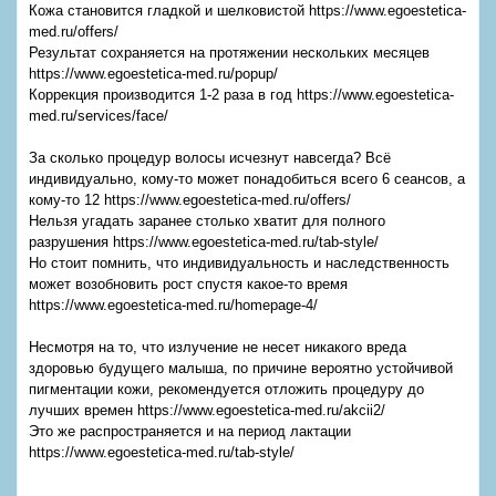
Кожа становится гладкой и шелковистой https://www.egoestetica-
med.ru/offers/
Результат сохраняется на протяжении нескольких месяцев
https://www.egoestetica-med.ru/popup/
Коррекция производится 1-2 раза в год https://www.egoestetica-
med.ru/services/face/
За сколько процедур волосы исчезнут навсегда? Всё
индивидуально, кому-то может понадобиться всего 6 сеансов, а
кому-то 12 https://www.egoestetica-med.ru/offers/
Нельзя угадать заранее столько хватит для полного
разрушения https://www.egoestetica-med.ru/tab-style/
Но стоит помнить, что индивидуальность и наследственность
может возобновить рост спустя какое-то время
https://www.egoestetica-med.ru/homepage-4/
Несмотря на то, что излучение не несет никакого вреда
здоровью будущего малыша, по причине вероятно устойчивой
пигментации кожи, рекомендуется отложить процедуру до
лучших времен https://www.egoestetica-med.ru/akcii2/
Это же распространяется и на период лактации
https://www.egoestetica-med.ru/tab-style/