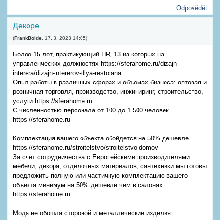
Odpovědět
Декоре
(
FrankBoide
,
17. 3. 2023
14:05
)
Более 15 лет, практикующий HR, 13 из которых на
управленческих должностях https://sferahome.ru/dizajn-
interera/dizajn-intererov-dlya-restorana
Опыт работы в различных сферах и объемах бизнеса: оптовая и
розничная торговля, производство, инжиниринг, строительство,
услуги https://sferahome.ru
С численностью персонала от 100 до 1 500 человек
https://sferahome.ru
Комплектация вашего объекта обойдется на 50% дешевле
https://sferahome.ru/stroitelstvo/stroitelstvo-domov
За счет сотрудничества с Европейскими производителями
мебели, декора, отделочных материалов, сантехники мы готовы
предложить полную или частичную комплектацию вашего
объекта минимум на 50% дешевле чем в салонах
https://sferahome.ru
Мода не обошла стороной и металлические изделия