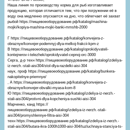
Наша линия по производству корма для рыб изготавливает
продукцию, которая отличается тем, что при погружении её в
воду она медленно опускается на дно, что облегчает её захват
рыбой https://пищевоеоборудование.рф/katalog/mashina-
mojki/kopiya-mashina-mojki-banki-mmshb-2000
Г https://пищевоеоборудование.рф/katalog/konvejera-z-
obraznye/konvejer-podemnyj-dlya-melkoj-frakcii-kpm-z
В https://пищевоеоборудование.рф/katalog/oprokidyvateli-
kontejnerov-i-telezhek/oprokidyvatel-cepnoj-orc-3000
Серга, д-р техн https://пищевоеоборудование.рф/katalog/izdeliya-
iz-nerzh.-stali-aisi304/stol-dlya-razdelki-aisi-304
наук, проф https://пищевоеоборудование.рф/katalog/bunkera-
nakopitelnye-priemnye/
, А https://пищевоеоборудование.рф/katalog/konvejera-z-
obraznye/konvejer-obvalki-myasa-kom-8
Ю https://пищевоеоборудование.рф/katalog/izdeliya-iz-nerzh.-
stali-aisi304/protivni-dlya-kopcheniya-sushki-aisi-304
Марченко, канд https://
пищевоеоборудование.рф/katalog/izdeliya-iz-nerzh.-stali-
aisi304/promyshlennye-filtra-aisi-304
техн https://пищевоеоборудование.рф/katalog/izdeliya-iz-nerzh.-
stali-aisi304/butara-ikra-1000h1000-aisi-304/tuzluchnaya-stanciya-ts-