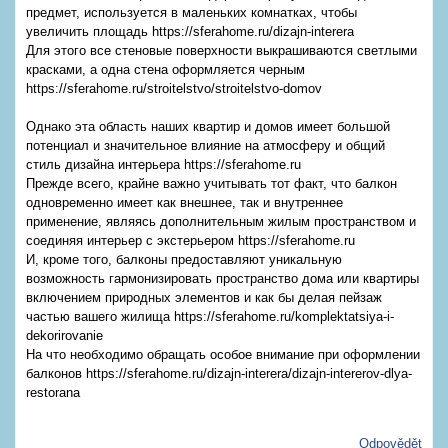
предмет, используется в маленьких комнатках, чтобы
увеличить площадь https://sferahome.ru/dizajn-interera
Для этого все стеновые поверхности выкрашиваются светлыми
красками, а одна стена оформляется черным
https://sferahome.ru/stroitelstvo/stroitelstvo-domov
Однако эта область наших квартир и домов имеет большой
потенциал и значительное влияние на атмосферу и общий
стиль дизайна интерьера https://sferahome.ru
Прежде всего, крайне важно учитывать тот факт, что балкон
одновременно имеет как внешнее, так и внутреннее
применение, являясь дополнительным жилым пространством и
соединяя интерьер с экстерьером https://sferahome.ru
И, кроме того, балконы предоставляют уникальную
возможность гармонизировать пространство дома или квартиры
включением природных элементов и как бы делая пейзаж
частью вашего жилища https://sferahome.ru/komplektatsiya-i-
dekorirovanie
На что необходимо обращать особое внимание при оформлении
балконов https://sferahome.ru/dizajn-interera/dizajn-intererov-dlya-
restorana
Odpovědět