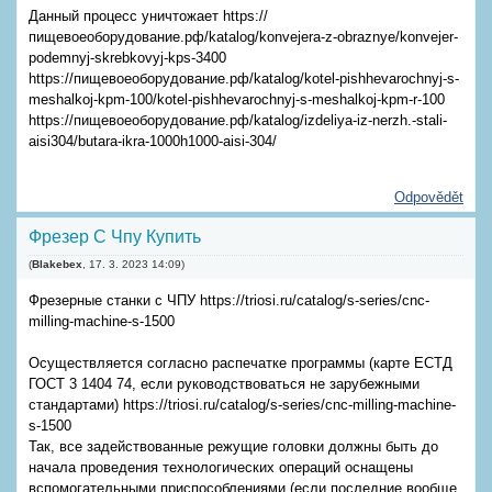
Данный процесс уничтожает https://
пищевоеоборудование.рф/katalog/konvejera-z-obraznye/konvejer-
podemnyj-skrebkovyj-kps-3400
https://пищевоеоборудование.рф/katalog/kotel-pishhevarochnyj-s-
meshalkoj-kpm-100/kotel-pishhevarochnyj-s-meshalkoj-kpm-r-100
https://пищевоеоборудование.рф/katalog/izdeliya-iz-nerzh.-stali-
aisi304/butara-ikra-1000h1000-aisi-304/
Odpovědět
Фрезер С Чпу Купить
(
Blakebex
,
17. 3. 2023
14:09
)
Фрезерные станки с ЧПУ https://triosi.ru/catalog/s-series/cnc-
milling-machine-s-1500
Осуществляется согласно распечатке программы (карте ЕСТД
ГОСТ 3 1404 74, если руководствоваться не зарубежными
стандартами) https://triosi.ru/catalog/s-series/cnc-milling-machine-
s-1500
Так, все задействованные режущие головки должны быть до
начала проведения технологических операций оснащены
вспомогательными приспособлениями (если последние вообще