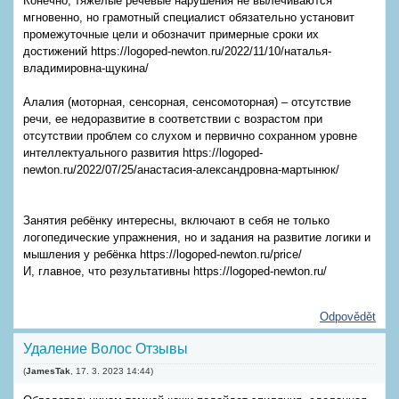
Конечно, тяжелые речевые нарушения не вылечиваются
мгновенно, но грамотный специалист обязательно установит
промежуточные цели и обозначит примерные сроки их
достижений https://logoped-newton.ru/2022/11/10/наталья-
владимировна-щукина/
Алалия (моторная, сенсорная, сенсомоторная) – отсутствие
речи, ее недоразвитие в соответствии с возрастом при
отсутствии проблем со слухом и первично сохранном уровне
интеллектуального развития https://logoped-
newton.ru/2022/07/25/анастасия-александровна-мартынюк/
Занятия ребёнку интересны, включают в себя не только
логопедические упражнения, но и задания на развитие логики и
мышления у ребёнка https://logoped-newton.ru/price/
И, главное, что результативны https://logoped-newton.ru/
Odpovědět
Удаление Волос Отзывы
(
JamesTak
,
17. 3. 2023
14:44
)