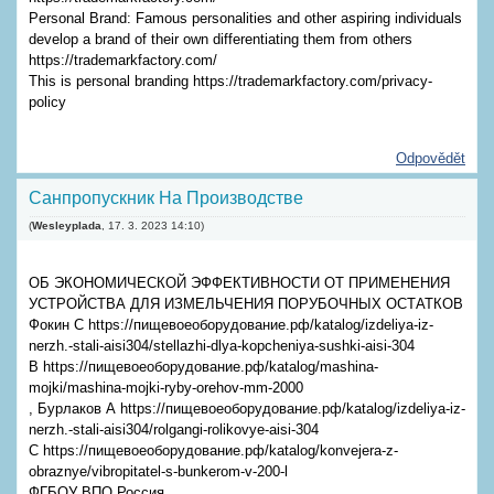
Personal Brand: Famous personalities and other aspiring individuals
develop a brand of their own differentiating them from others
https://trademarkfactory.com/
This is personal branding https://trademarkfactory.com/privacy-
policy
Odpovědět
Санпропускник На Производстве
(
Wesleyplada
,
17. 3. 2023
14:10
)
ОБ ЭКОНОМИЧЕСКОЙ ЭФФЕКТИВНОСТИ ОТ ПРИМЕНЕНИЯ
УСТРОЙСТВА ДЛЯ ИЗМЕЛЬЧЕНИЯ ПОРУБОЧНЫХ ОСТАТКОВ
Фокин С https://пищевоеоборудование.рф/katalog/izdeliya-iz-
nerzh.-stali-aisi304/stellazhi-dlya-kopcheniya-sushki-aisi-304
В https://пищевоеоборудование.рф/katalog/mashina-
mojki/mashina-mojki-ryby-orehov-mm-2000
, Бурлаков А https://пищевоеоборудование.рф/katalog/izdeliya-iz-
nerzh.-stali-aisi304/rolgangi-rolikovye-aisi-304
С https://пищевоеоборудование.рф/katalog/konvejera-z-
obraznye/vibropitatel-s-bunkerom-v-200-l
ФГБОУ ВПО Россия,