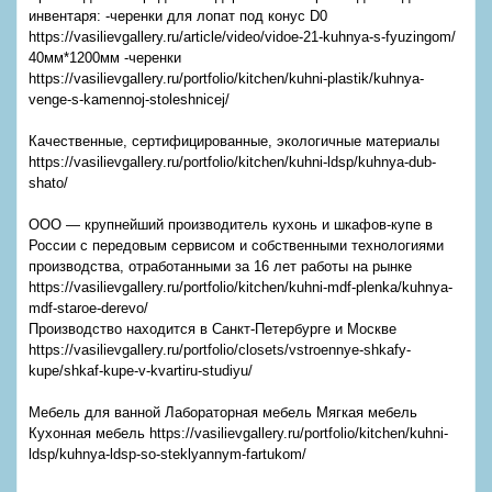
инвентаря: -черенки для лопат под конус D0
https://vasilievgallery.ru/article/video/vidoe-21-kuhnya-s-fyuzingom/
40мм*1200мм -черенки
https://vasilievgallery.ru/portfolio/kitchen/kuhni-plastik/kuhnya-
venge-s-kamennoj-stoleshnicej/
Качественные, сертифицированные, экологичные материалы
https://vasilievgallery.ru/portfolio/kitchen/kuhni-ldsp/kuhnya-dub-
shato/
ООО — крупнейший производитель кухонь и шкафов-купе в
России с передовым сервисом и собственными технологиями
производства, отработанными за 16 лет работы на рынке
https://vasilievgallery.ru/portfolio/kitchen/kuhni-mdf-plenka/kuhnya-
mdf-staroe-derevo/
Производство находится в Санкт-Петербурге и Москве
https://vasilievgallery.ru/portfolio/closets/vstroennye-shkafy-
kupe/shkaf-kupe-v-kvartiru-studiyu/
Мебель для ванной Лабораторная мебель Мягкая мебель
Кухонная мебель https://vasilievgallery.ru/portfolio/kitchen/kuhni-
ldsp/kuhnya-ldsp-so-steklyannym-fartukom/