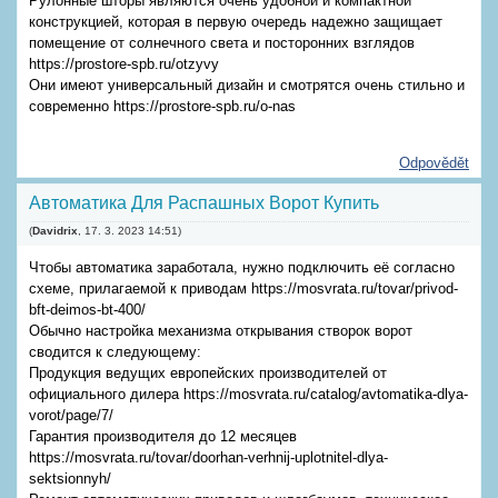
Рулонные шторы являются очень удобной и компактной
конструкцией, которая в первую очередь надежно защищает
помещение от солнечного света и посторонних взглядов
https://prostore-spb.ru/otzyvy
Они имеют универсальный дизайн и смотрятся очень стильно и
современно https://prostore-spb.ru/o-nas
Odpovědět
Автоматика Для Распашных Ворот Купить
(
Davidrix
,
17. 3. 2023
14:51
)
Чтобы автоматика заработала, нужно подключить её согласно
схеме, прилагаемой к приводам https://mosvrata.ru/tovar/privod-
bft-deimos-bt-400/
Обычно настройка механизма открывания створок ворот
сводится к следующему:
Продукция ведущих европейских производителей от
официального дилера https://mosvrata.ru/catalog/avtomatika-dlya-
vorot/page/7/
Гарантия производителя до 12 месяцев
https://mosvrata.ru/tovar/doorhan-verhnij-uplotnitel-dlya-
sektsionnyh/