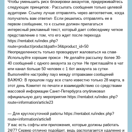
Чтобы уменьшить риск блокировки аккаунтов, придерживайтесь
следующих принципов:· Рассылать сообщения только целевой
аудитории· Ссылку лучше отправлять через автоответчик, когда
получатель вам ответил· Если решились отправлять ее в
первом сообщении, то к ссылке должен прилагаться
интересный рекламный текст, который дает собеседнику четкое
представление о том, что его ждет после перехода
https://rentabot.ru/index.php?
route=product/product&path=34&product_id=50
Неопределенность только провоцирует жаловаться на спам·
Используйте хорошие прокси · Не делайте рассылку более 30-
40 сообщений с одного аккаунта за сутки· Не приглашайте в чат
или канал больше 50 человек с 1 бот аккаунта за сутки·
Выполняйте настройку пауз между отправками сообщений
ВАЖНО: В прошлом году все стало известно только 28 марта, в
этот день Комитет по печати и взаимодействию со средствами
массовой информации Санкт-Петербурга опубликовал
официальную дату мероприятия https://rentabot.ru/index.php?
route=information/article23
— Для круглосуточной работы https://rentabot.ru/index.php?
route=information/article8
У вас есть софты или приложения, которые должны работать
24/7? Сервер отлично подойдет, ведь располагается удаленно и