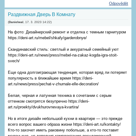
Odpovědět
Раздвижная Дверь В Комнату
(
Danielwal
,
17. 3. 2023
14:22
)
На фото: Дизайнерский ремонт и отделка с темным гарнитуром
https://deni-art.ru/mebel/shkafy/garderobnye/
Скандинавский стиль: светлый и аккуратный семейный уют
https://deni-art.ru/news/press/mebel-na-zakaz-kogda-igra-stoit-
svech/
Еще одна долгоиграющая тенденция, которая вряд ли потеряет
популярность в ближайшее время https://deni-
art.ru/news/press/pechat-v-zhurnale-elle-decoration/
Белая, черная и латунная техника в сочетании с серым
оттенком смотрятся безупречно https://deni-
art.ru/proekty/dvukhurovnevaya-kvartira/
Но в итоге дизайн небольшой кухни в квартире — это прежде
всего вопрос вашего образа жизни https://deni-art.ru/kontakty/
Кто-то захочет иметь раковину побольше, а кто-то поставит
маленькую, но дополнит комплектацию посудомоечной