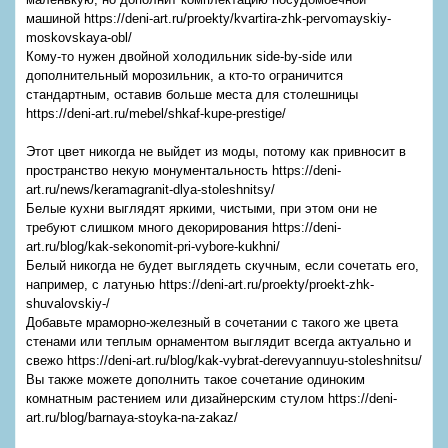
машиной https://deni-art.ru/proekty/kvartira-zhk-pervomayskiy-
moskovskaya-obl/
Кому-то нужен двойной холодильник side-by-side или
дополнительный морозильник, а кто-то ограничится
стандартным, оставив больше места для столешницы
https://deni-art.ru/mebel/shkaf-kupe-prestige/
Этот цвет никогда не выйдет из моды, потому как привносит в
пространство некую монументальность https://deni-
art.ru/news/keramagranit-dlya-stoleshnitsy/
Белые кухни выглядят яркими, чистыми, при этом они не
требуют слишком много декорирования https://deni-
art.ru/blog/kak-sekonomit-pri-vybore-kukhni/
Белый никогда не будет выглядеть скучным, если сочетать его,
например, с латунью https://deni-art.ru/proekty/proekt-zhk-
shuvalovskiy-/
Добавьте мраморно-железный в сочетании с такого же цвета
стенами или теплым орнаментом выглядит всегда актуально и
свежо https://deni-art.ru/blog/kak-vybrat-derevyannuyu-stoleshnitsu/
Вы также можете дополнить такое сочетание одиноким
комнатным растением или дизайнерским стулом https://deni-
art.ru/blog/barnaya-stoyka-na-zakaz/