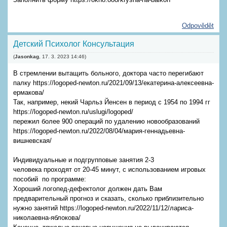
Odpovědět
Детский Психолог Консультация
(
Jasonkag
,
17. 3. 2023
14:46
)
В стремлении вытащить больного, доктора часто перегибают
палку https://logoped-newton.ru/2021/09/13/екатерина-алексеевна-
ермакова/
Так, например, некий Чарльз Йенсен в период с 1954 по 1994 гг
https://logoped-newton.ru/uslugi/logoped/
пережил более 900 операций по удалению новообразований
https://logoped-newton.ru/2022/08/04/мария-геннадьевна-
вишневская/
Индивидуальные и подгрупповые занятия 2-3
человека проходят от 20-45 минут, с использованием игровых
пособий по программе:
Хороший логопед-дефектолог должен дать Вам
предварительный прогноз и сказать, сколько приблизительно
нужно занятий https://logoped-newton.ru/2022/11/12/лариса-
николаевна-яблокова/