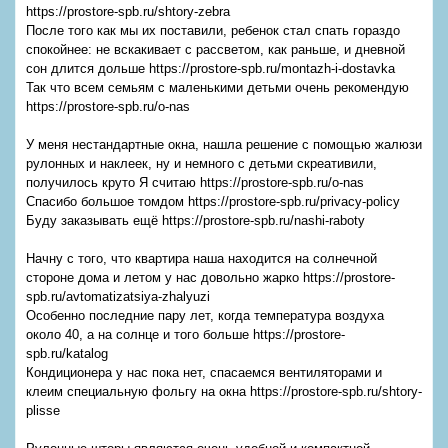
https://prostore-spb.ru/shtory-zebra
После того как мы их поставили, ребенок стал спать гораздо
спокойнее: не вскакивает с рассветом, как раньше, и дневной
сон длится дольше https://prostore-spb.ru/montazh-i-dostavka
Так что всем семьям с маленькими детьми очень рекомендую
https://prostore-spb.ru/o-nas
У меня нестандартные окна, нашла решение с помощью жалюзи
рулонных и наклеек, ну и немного с детьми скреативили,
получилось круто Я считаю https://prostore-spb.ru/o-nas
Спасибо большое томдом https://prostore-spb.ru/privacy-policy
Буду заказывать ещё https://prostore-spb.ru/nashi-raboty
Начну с того, что квартира наша находится на солнечной
стороне дома и летом у нас довольно жарко https://prostore-
spb.ru/avtomatizatsiya-zhalyuzi
Особенно последние пару лет, когда температура воздуха
около 40, а на солнце и того больше https://prostore-
spb.ru/katalog
Кондиционера у нас пока нет, спасаемся вентиляторами и
клеим специальную фольгу на окна https://prostore-spb.ru/shtory-
plisse