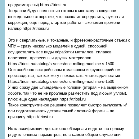
предусмотрены) https://triosi.ru
Тогда они будут полностью готовы к монтажу в конусное
шпиндельное отверстие, что позволит определить, нужна ли
коррекция, еще перед стартом работы – экономия времени
налицо https://triosi.ru
Это и сверлильные, и токарные, и фрезерно-расточные станки с
ЧПУ – сразу несколько моделей в одной, способной
осуществлять все виды обработки металлов, сплавов,
пластиков, древесины и других материалов
https://triosi.ru/catalog/s-series/cnc-milling-machine-s-1500
Они особенно востребованы в массовом и крупносерийном
производстве, так как могут похвастать многозадачностью
https://triosi.ru/catalog/s-series/cnc-milling-machine-s-1500
У них сразу две шпиндельные головки (вторая – на выдвижном
хоботе, так что ее не проблема разместить под любым углом),
плюс еще одна накладная https://triosi.ru
Такое конструктивное решение позволяет быстро выпускать и/
или подготавливать детали самой сложной формы – по
принципу https://triosi.ru
Их классификация достаточно обширна и ведется по целому
ряду ключевых параметров, но в самом общем случае они