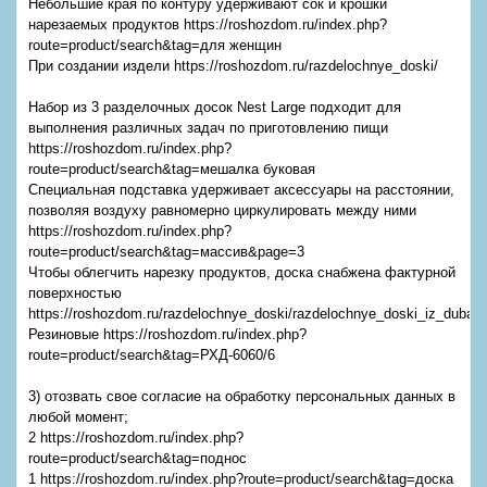
Небольшие края по контуру удерживают сок и крошки
нарезаемых продуктов https://roshozdom.ru/index.php?
route=product/search&tag=для женщин
При создании издели https://roshozdom.ru/razdelochnye_doski/
Набор из 3 разделочных досок Nest Large подходит для
выполнения различных задач по приготовлению пищи
https://roshozdom.ru/index.php?
route=product/search&tag=мешалка буковая
Специальная подставка удерживает аксессуары на расстоянии,
позволяя воздуху равномерно циркулировать между ними
https://roshozdom.ru/index.php?
route=product/search&tag=массив&page=3
Чтобы облегчить нарезку продуктов, доска снабжена фактурной
поверхностью
https://roshozdom.ru/razdelochnye_doski/razdelochnye_doski_iz_duba/
Резиновые https://roshozdom.ru/index.php?
route=product/search&tag=РХД-6060/6
3) отозвать свое согласие на обработку персональных данных в
любой момент;
2 https://roshozdom.ru/index.php?
route=product/search&tag=поднос
1 https://roshozdom.ru/index.php?route=product/search&tag=доска