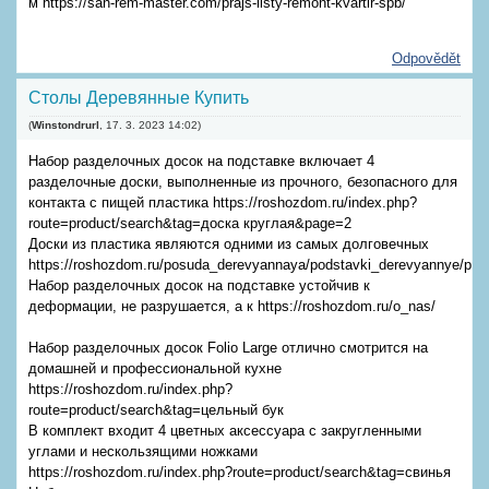
м https://san-rem-master.com/prajs-listy-remont-kvartir-spb/
Odpovědět
Столы Деревянные Купить
(
Winstondrurl
,
17. 3. 2023
14:02
)
Набор разделочных досок на подставке включает 4
разделочные доски, выполненные из прочного, безопасного для
контакта с пищей пластика https://roshozdom.ru/index.php?
route=product/search&tag=доска круглая&page=2
Доски из пластика являются одними из самых долговечных
https://roshozdom.ru/posuda_derevyannaya/podstavki_derevyannye/pod
Набор разделочных досок на подставке устойчив к
деформации, не разрушается, а к https://roshozdom.ru/o_nas/
Набор разделочных досок Folio Large отлично смотрится на
домашней и профессиональной кухне
https://roshozdom.ru/index.php?
route=product/search&tag=цельный бук
В комплект входит 4 цветных аксессуара с закругленными
углами и нескользящими ножками
https://roshozdom.ru/index.php?route=product/search&tag=свинья