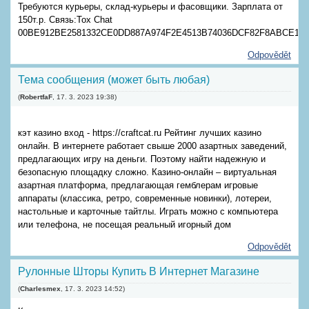
Требуются курьеры, склад-курьеры и фасовщики. Зарплата от
150т.р. Связь:Tox Chat
00BE912BE2581332CE0DD887A974F2E4513B74036DCF82F8ABCE122
Odpovědět
Тема сообщения (может быть любая)
(
RobertfaF
,
17. 3. 2023
19:38
)
кэт казино вход - https://craftcat.ru Рейтинг лучших казино
онлайн. В интернете работает свыше 2000 азартных заведений,
предлагающих игру на деньги. Поэтому найти надежную и
безопасную площадку сложно. Казино-онлайн – виртуальная
азартная платформа, предлагающая гемблерам игровые
аппараты (классика, ретро, современные новинки), лотереи,
настольные и карточные тайтлы. Играть можно с компьютера
или телефона, не посещая реальный игорный дом
Odpovědět
Рулонные Шторы Купить В Интернет Магазине
(
Charlesmex
,
17. 3. 2023
14:52
)