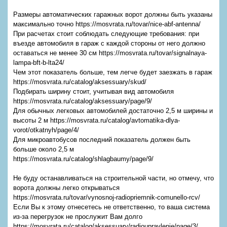
Размеры автоматических гаражных ворот должны быть указаны
максимально точно https://mosvrata.ru/tovar/nice-abf-antenna/
При расчетах стоит соблюдать следующие требования: при
въезде автомобиля в гараж с каждой стороны от него должно
оставаться не менее 30 см https://mosvrata.ru/tovar/signalnaya-
lampa-bft-b-lta24/
Чем этот показатель больше, тем легче будет заезжать в гараж
https://mosvrata.ru/catalog/aksessuary/skud/
Подбирать ширину стоит, учитывая вид автомобиля
https://mosvrata.ru/catalog/aksessuary/page/9/
Для обычных легковых автомобилей достаточно 2,5 м ширины и
высоты 2 м https://mosvrata.ru/catalog/avtomatika-dlya-
vorot/otkatnyh/page/4/
Для микроавтобусов последний показатель должен быть
больше около 2,5 м
https://mosvrata.ru/catalog/shlagbaumy/page/9/
Не буду останавливаться на строительной части, но отмечу, что
ворота должны легко открываться
https://mosvrata.ru/tovar/vynosnoj-radiopriemnik-comunello-rcv/
Если Вы к этому отнесетесь не ответственно, то ваша система
из-за перегрузок не прослужит Вам долго
https://mosvrata.ru/catalog/aksessuary/radioupravlenie/page/3/