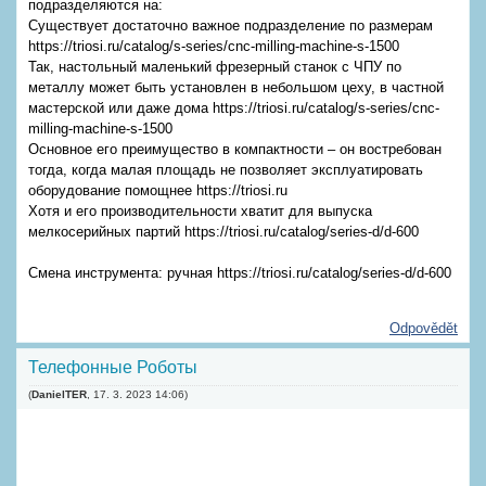
подразделяются на:
Существует достаточно важное подразделение по размерам
https://triosi.ru/catalog/s-series/cnc-milling-machine-s-1500
Так, настольный маленький фрезерный станок с ЧПУ по
металлу может быть установлен в небольшом цеху, в частной
мастерской или даже дома https://triosi.ru/catalog/s-series/cnc-
milling-machine-s-1500
Основное его преимущество в компактности – он востребован
тогда, когда малая площадь не позволяет эксплуатировать
оборудование помощнее https://triosi.ru
Хотя и его производительности хватит для выпуска
мелкосерийных партий https://triosi.ru/catalog/series-d/d-600
Смена инструмента: ручная https://triosi.ru/catalog/series-d/d-600
Odpovědět
Телефонные Роботы
(
DanielTER
,
17. 3. 2023
14:06
)