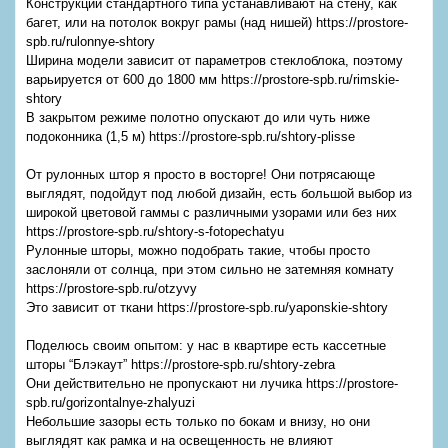
Конструкции стандартного типа устанавливают на стену, как
багет, или на потолок вокруг рамы (над нишей) https://prostore-
spb.ru/rulonnye-shtory
Ширина модели зависит от параметров стеклоблока, поэтому
варьируется от 600 до 1800 мм https://prostore-spb.ru/rimskie-
shtory
В закрытом режиме полотно опускают до или чуть ниже
подоконника (1,5 м) https://prostore-spb.ru/shtory-plisse
От рулонных штор я просто в восторге! Они потрясающе
выглядят, подойдут под любой дизайн, есть большой выбор из
широкой цветовой гаммы с различными узорами или без них
https://prostore-spb.ru/shtory-s-fotopechatyu
Рулонные шторы, можно подобрать такие, чтобы просто
заслоняли от солнца, при этом сильно не затемняя комнату
https://prostore-spb.ru/otzyvy
Это зависит от ткани https://prostore-spb.ru/yaponskie-shtory
Поделюсь своим опытом: у нас в квартире есть кассетные
шторы “Блэкаут” https://prostore-spb.ru/shtory-zebra
Они действительно не пропускают ни лучика https://prostore-
spb.ru/gorizontalnye-zhalyuzi
Небольшие зазоры есть только по бокам и внизу, но они
выглядят как рамка и на освещенность не влияют