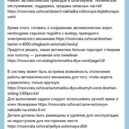
Ремонт автоматических приводов и шлагбаумов, техническое
обслуживание, поддержка, продажа запасных частей
https://mosvrata.ru/tovar/alutech-nakladka-rolikovaya-dupleksnaya-
verh/
Кроме этого, готовясь к сооружению автоматических ворот,
необходимо серьёзно подойти к выбору приводного
электрического механизма https://mosvrata.ru/tovar/doorhan-
barrier-n-4000-shlagbaum-avtomaticheskij/
Придётся решать, какая автоматика больше подходит створкам
или полотну — рычажная или линейная
https://mosvrata.ru/catalog/avtomatika-dlya-vorot/page/14/
В систему может быть встроена возможность отключения
работы автоматического механизма для того, чтобы ворота
управлялись только вручную
https://mosvrata.ru/tovar/avtomatika-dlya-otkatnyh-vorot-doorhan-
sliding-1300pro-kit/
Для выполнения задачи следует использовать ручной замок и
ключ блокировки https://mosvrata.ru/tovar/came-rezinovye-
nakladki-na-strelu-6-m/
Детали должны быть размещены в удобном для эксплуатации,
но недоступном для посторонних месте
https://mosvrata.ru/tovar/petlya-usilennaya-d50/