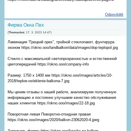
Odpovědět
Фирма Окна Пвх
(
Thomasbut
,
17. 3. 2023
14:47
)
Ламинация “Грецкий орех”, тройной стеклопакет, фунтирура
эконом https://okno.ooo/landbalkon/data/images/dop-teplopol.jpg
Стекло с максимальной светопрозрачностью и естественной
цветопередачей https://okno.ooo/company-info
Размер: 1750 x 1400 мм https://okno.ooo/images/articles/10-
2018/teploe-osteklenie-balkona-7.jpg
Мы ценим отзывы о нашей работе, анализируем полученную
информацию и постоянно улучшаем качество обслуживания
наших клиентов https://okno.ooo/images/22-18.jpg
Поворотная левая Поворотно-откидная правая
https://okno.ooo/images/2020/balkon-23062020-4.jpeg
Заполнить форму https://okno.ooo/krysha-na-balkon