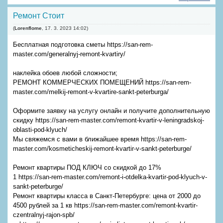
Ремонт Стоит
(
Lorenflome
,
17. 3. 2023
14:02
)
Бесплатная подготовка сметы https://san-rem-
master.com/generalnyj-remont-kvartiry/
наклейка обоев любой сложности;
РЕМОНТ КОММЕРЧЕСКИХ ПОМЕЩЕНИЙ https://san-rem-
master.com/melkij-remont-v-kvartire-sankt-peterburga/
Оформите заявку на услугу онлайн и получите дополнительную
скидку https://san-rem-master.com/remont-kvartir-v-leningradskoj-
oblasti-pod-klyuch/
Мы свяжемся с вами в ближайшее время https://san-rem-
master.com/kosmeticheskij-remont-kvartir-v-sankt-peterburge/
Ремонт квартиры ПОД КЛЮЧ со скидкой до 17%
1 https://san-rem-master.com/remont-i-otdelka-kvartir-pod-klyuch-v-
sankt-peterburge/
Ремонт квартиры класса в Санкт-Петербурге: цена от 2000 до
4500 рублей за 1 кв https://san-rem-master.com/remont-kvartir-
czentralnyj-rajon-spb/