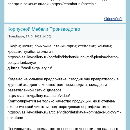
всегда в режиме онлайн https://rentabot.ru/specials
Odpovědět
Корпусной Мебели Производство
(
ScottTause
,
17. 3. 2023
14:05
)
шкафы; кухни; прихожие; стенки-горки; стеллажи; комоды;
кровати; тумбы; столы и т
https://vasilievgallery.ru/portfolio/kitchen/kuhni-mdf-plenka/cherno-
belaya-fantaziya/
д https://vasilievgallery.ru/
Когда-то небольшое предприятие, сегодня оно превратилось в
крупный холдинг с множеством производств, складов и
разветвленной сетью дилеров
https://vasilievgallery.ru/article/video/
Контролируется не только качество продукции, но и степень
экологической чистоты, подтвержденная сертификатами
https://vasilievgallery.ru/article/video/detskaya-komnata-s-uglovym-
shkafom/
Производитель предлагает деревянные черенки для садового