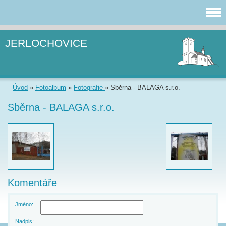
JERLOCHOVICE
Úvod
»
Fotoalbum
»
Fotografie
»
Sběrna - BALAGA s.r.o.
Sběrna - BALAGA s.r.o.
Komentáře
Jméno:
Nadpis: