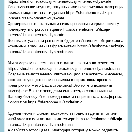
https://sferahome.ru/dizajn-interera/dizajn-intererov-dlya-kafe
Использование медных, латунных или позолоченных декораций
придаст модный теплый дизайн https://sferahome.ru/dizajn-
interera/dizajn-intererov-dlya-kafe
Хромированные, стальные и никелированные изделия помогут
подчеркнуть строгость здания https://sferahome.ru/dizajn-
interera/dizajn-intererov-dlya-kafe
Весьма актуальным решением будет разбавление общего фона
кожаными и замшевыми фрагментами https://sferahome.ru/dizajn-
interera/dizajn-intererov-dlya-restorana
Мы отмеряем не семь раз, а столько, сколько потребуется
https://sferahome.ru/dizajn-interera/dizajn-intererov-dlya-restorana
Создание качественного, учитывающего все аспекты и нюансы,
соответствующего всем правилам и нормативам проекта
предприятия – это Ваша страховка! Это то, что позволить
атмосфере Вашего заведения быть всегда благоприятной
Вашему бизнесу, без неожиданных и неприятных атмосферных
сюрпризов https://sferahome.ru/stroitelstvo
Сделав черный фоном, возможно выгодно выделить тот или
иной участок или деталь в интерьере https://sferahome.ru/dizajn-
interera/dizajn-intererov-dlya-restorana
А свойство этого цвета, благодаря которому можно отдалить