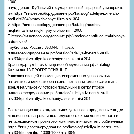
1000
наук, доцент Кубанский государственный аграрный университет
им https://пищевоеоборудование.рф/katalog/izdeliya-iz-nerzh.-
stali-aisi304/promyshlennye-filtra-aisi-304
И https://пищевоеоборудование.рф/katalog/mashina-
mojki/mashina-mojki-ryby-orehov-mm-2000
Т https://пищевоеоборудование.рф/katalog/centrifuga-reaktivnaya-
ustanovka/
Трубилина, Россия, 350044, г https://
пищевоеоборудование.рф/katalog/izdeliya-iz-nerzh.-stali-
aisi304/protivni-dlya-kopcheniya-sushki-aisi-304
Краснодар, ул https://пищевоеоборудование.рф/katalog/
Калинина 13 ПРОГРЕССИВНЫЕ
Упаковка овощей с помощью современных упаковочных
автоматов и клипсаторов позволяет значительно сократить
время на упаковку готовой продукции в сетку https://
пищевоеоборудование.рф/katalog/izdeliya-iz-nerzh.-stali-
aisi304/protivni-dlya-kopcheniya-sushki-aisi-304
Пастеризационно-охладительная установка предназначена для
мгновенного нагрева и последующего охлаждения молока в
пятисекционном противоточном пластинчатом теплообменнике
https://пищевоеоборудование.рф/katalog/izdeliya-iz-nerzh.-stali-
aisi304/butara-ikra-1000h1000-aisi-304/