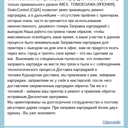
только премиального уровня IMEX, TOMOEGAWA (ЯПОНИЯ),
StaticControl (США) позволит реже производить ремонт
картриджа, а в дальнейшем – отсутствие проблем с принтером,
которые очень часто встречаются при использовании
некачественного, дешевого тонера.Заправка картриджей с
выездом.Наша работа построена таким образом, чтобы
максимально освободить ваше время, а ваше участие в данном
процессе было минимальным.Заправляем картриджи для
принтера с выездом на дом или в офис, вам не придется ехать
через весь город и тратить свое время – это мы сделаем за
вас. Выезжаем со специальным пылесосом, что позволяет
заправить картридж на месте без грязи и пыли и с соблюдением
технологического процесса.Доставка картриджей и
техники.Курьерская доставка, мы приезжаем к вам, забираем
картриджи, заправляем их у себя в мастерской, после чего
доставляем заправленные картриджи обратно.Так же и с
техникой - заберем ваш принтер в ремонт и привезем обратно
исправным.Дисконтная программа.
Мы ориентированы на долгосрочное сотрудничество и поэтому
регулярно дарим скидки. При заправке картриджей более двух
единиц - Вы уже экономите.
Odpovědět