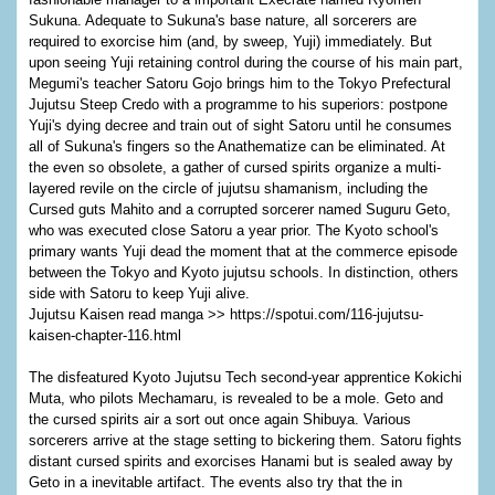
Sukuna. Adequate to Sukuna's base nature, all sorcerers are
required to exorcise him (and, by sweep, Yuji) immediately. But
upon seeing Yuji retaining control during the course of his main part,
Megumi's teacher Satoru Gojo brings him to the Tokyo Prefectural
Jujutsu Steep Credo with a programme to his superiors: postpone
Yuji's dying decree and train out of sight Satoru until he consumes
all of Sukuna's fingers so the Anathematize can be eliminated. At
the even so obsolete, a gather of cursed spirits organize a multi-
layered revile on the circle of jujutsu shamanism, including the
Cursed guts Mahito and a corrupted sorcerer named Suguru Geto,
who was executed close Satoru a year prior. The Kyoto school's
primary wants Yuji dead the moment that at the commerce episode
between the Tokyo and Kyoto jujutsu schools. In distinction, others
side with Satoru to keep Yuji alive.
Jujutsu Kaisen read manga >> https://spotui.com/116-jujutsu-
kaisen-chapter-116.html
The disfeatured Kyoto Jujutsu Tech second-year apprentice Kokichi
Muta, who pilots Mechamaru, is revealed to be a mole. Geto and
the cursed spirits air a sort out once again Shibuya. Various
sorcerers arrive at the stage setting to bickering them. Satoru fights
distant cursed spirits and exorcises Hanami but is sealed away by
Geto in a inevitable artifact. The events also try that the in