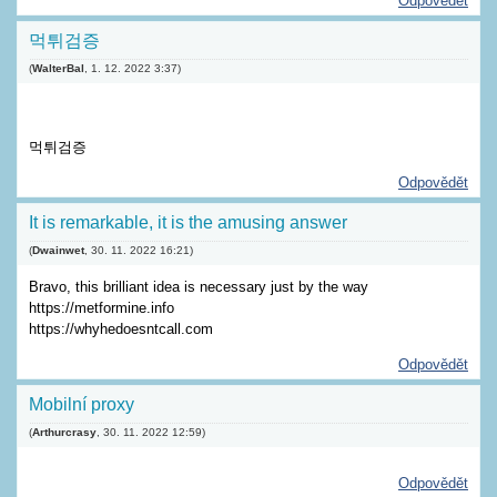
Odpovědět
먹튀검증
(
WalterBal
,
1. 12. 2022
3:37
)
먹튀검증
Odpovědět
It is remarkable, it is the amusing answer
(
Dwainwet
,
30. 11. 2022
16:21
)
Bravo, this brilliant idea is necessary just by the way
https://metformine.info
https://whyhedoesntcall.com
Odpovědět
Mobilní proxy
(
Arthurcrasy
,
30. 11. 2022
12:59
)
Odpovědět