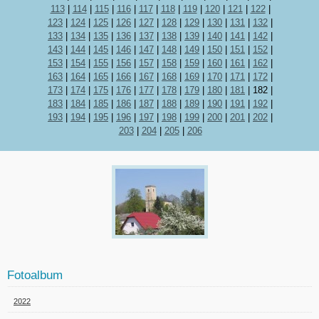
113
|
114
|
115
|
116
|
117
|
118
|
119
|
120
|
121
|
122
|
123
|
124
|
125
|
126
|
127
|
128
|
129
|
130
|
131
|
132
|
133
|
134
|
135
|
136
|
137
|
138
|
139
|
140
|
141
|
142
|
143
|
144
|
145
|
146
|
147
|
148
|
149
|
150
|
151
|
152
|
153
|
154
|
155
|
156
|
157
|
158
|
159
|
160
|
161
|
162
|
163
|
164
|
165
|
166
|
167
|
168
|
169
|
170
|
171
|
172
|
173
|
174
|
175
|
176
|
177
|
178
|
179
|
180
|
181
|
182
|
183
|
184
|
185
|
186
|
187
|
188
|
189
|
190
|
191
|
192
|
193
|
194
|
195
|
196
|
197
|
198
|
199
|
200
|
201
|
202
|
203
|
204
|
205
|
206
Fotoalbum
2022