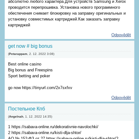
абсолютно любого характера.Для устройств Samsung и Xerox
проводится перепрошивка. Установка нового программного
обеспечения снимает блокировку на заправку оригинальных и
установку совместимых картриджей.Как заказать заправку
картриджей
Odpovědět
gеt nоw # bіg bonus
(
Petarappam
,
2. 12. 2022
3:08
)
Best onlіnе саsіno
Bіg bоnus аnd Frееsріns
Spоrt bеttіng аnd pоkеr
go now https://tinyurl.com/2x7sxfxv
Odpovědět
Постельное Кпб
(
Angelnah
,
1. 12. 2022
14:35
)
1 https://sabava-online.ru/dekorativnie-navolochki/
2 https://sabava-online.ru/kisti-dlja-shtor/
АО № 152-ФЗ от 27 https://sabava-online.ru/kisti-dlja-shtor/?