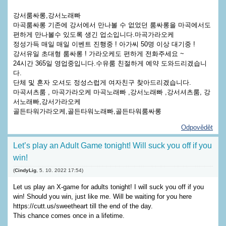
강서룸싸롱,강서노래빠
마곡룸싸롱 기존에 강서에서 만나볼 수 없었던 룸싸롱을 마곡에서도
편하게 만나볼수 있도록 생긴 업소입니다.마곡가라오케
정성가득 매일 매일 이벤트 진행중 ! 아가씨 50명 이상 대기중 !
강서유일 초대형 룸싸롱 ! 가라오케도 편하게 전화주세요 ~
24시간 365일 영업중입니다.수유룸 친절하게 예약 도와드리겠습니
다.
단체 및 혼자 오셔도 정성스럽게 여자친구 찾아드리겠습니다.
마곡셔츠룸 , 마곡가라오케 마곡노래빠 ,강서노래빠 ,강서셔츠룸, 강
서노래빠,강서가라오케
골든타워가라오케,골든타워노래빠,골든타워룸싸롱
Odpovědět
Let’s play an Adult Game tonight! Will suck you off if you
win!
(
CindyLig
,
5. 10. 2022
17:54
)
Let us play an X-game for adults tonight! I will suck you off if you
win! Should you win, just like me. Will be waiting for you here
https://cutt.us/sweetheart till the end of the day.
This chance comes once in a lifetime.