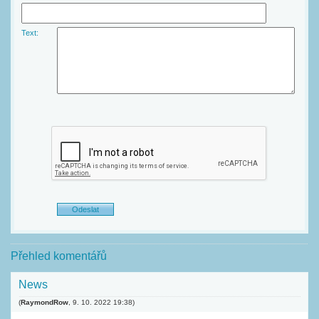
Text:
Přehled komentářů
News
(
RaymondRow
,
9. 10. 2022
19:38
)