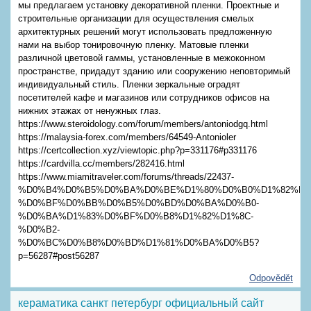
мы предлагаем установку декоративной пленки. Проектные и
строительные организации для осуществления смелых
архитектурных решений могут использовать предложенную
нами на выбор тонировочную пленку. Матовые пленки
различной цветовой гаммы, установленные в межоконном
пространстве, придадут зданию или сооружению неповторимый
индивидуальный стиль. Пленки зеркальные оградят
посетителей кафе и магазинов или сотрудников офисов на
нижних этажах от ненужных глаз.
https://www.steroidology.com/forum/members/antoniodgq.html
https://malaysia-forex.com/members/64549-Antonioler
https://certcollection.xyz/viewtopic.php?p=331176#p331176
https://cardvilla.cc/members/282416.html
https://www.miamitraveler.com/forums/threads/22437-
%D0%B4%D0%B5%D0%BA%D0%BE%D1%80%D0%B0%D1%82%D0
%D0%BF%D0%BB%D0%B5%D0%BD%D0%BA%D0%B0-
%D0%BA%D1%83%D0%BF%D0%B8%D1%82%D1%8C-
%D0%B2-
%D0%BC%D0%B8%D0%BD%D1%81%D0%BA%D0%B5?
p=56287#post56287
Odpovědět
кераматика санкт петербург официальный сайт