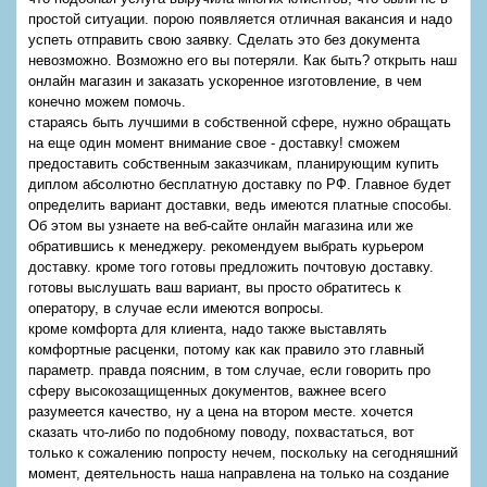
простой ситуации. порою появляется отличная вакансия и надо
успеть отправить свою заявку. Сделать это без документа
невозможно. Возможно его вы потеряли. Как быть? открыть наш
онлайн магазин и заказать ускоренное изготовление, в чем
конечно можем помочь.
стараясь быть лучшими в собственной сфере, нужно обращать
на еще один момент внимание свое - доставку! сможем
предоставить собственным заказчикам, планирующим купить
диплом абсолютно бесплатную доставку по РФ. Главное будет
определить вариант доставки, ведь имеются платные способы.
Об этом вы узнаете на веб-сайте онлайн магазина или же
обратившись к менеджеру. рекомендуем выбрать курьером
доставку. кроме того готовы предложить почтовую доставку.
готовы выслушать ваш вариант, вы просто обратитесь к
оператору, в случае если имеются вопросы.
кроме комфорта для клиента, надо также выставлять
комфортные расценки, потому как как правило это главный
параметр. правда поясним, в том случае, если говорить про
сферу высокозащищенных документов, важнее всего
разумеется качество, ну а цена на втором месте. хочется
сказать что-либо по подобному поводу, похвастаться, вот
только к сожалению попросту нечем, поскольку на сегодняшний
момент, деятельность наша направлена на только на создание