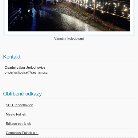
Vánoční koledování
Kontakt
Osadní výbor Jerlochovice
o.v.jerlochovice@seznam.cz
Oblíbené odkazy
SDH Jerlochovice
Město Fulnek
Editace estránek
Comenius Fulnek o.s.