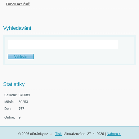
Fulnek aktuálně
Vyhledávání
Statistiky
Celkem:
946089
Měsíc:
30253
Den:
767
Online:
9
© 2026 eStránky.cz
|
Tisk
|
Aktualizováno: 27. 4. 2026
|
Nahoru ↑