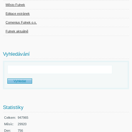
Město Fulnek
Editace estránek
Comenius Fulnek o.s.
Fulnek aktuálně
Vyhledávání
Statistiky
Celkem:
947965
Měsíc:
29920
Den:
756