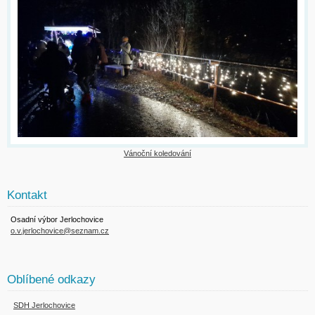
Vánoční koledování
Kontakt
Osadní výbor Jerlochovice
o.v.jerlochovice@seznam.cz
Oblíbené odkazy
SDH Jerlochovice