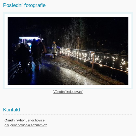
Poslední fotografie
Vánoční koledování
Kontakt
Osadní výbor Jerlochovice
o.v.jerlochovice@seznam.cz