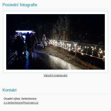
Poslední fotografie
Vánoční koledování
Kontakt
Osadní výbor Jerlochovice
o.v.jerlochovice@seznam.cz