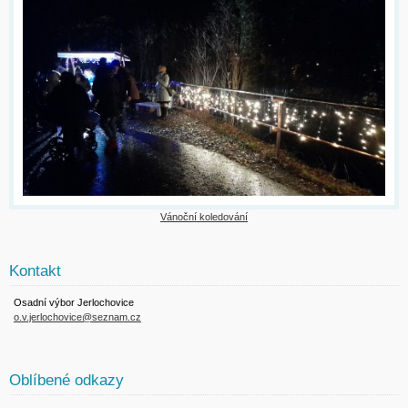
Vánoční koledování
Kontakt
Osadní výbor Jerlochovice
o.v.jerlochovice@seznam.cz
Oblíbené odkazy