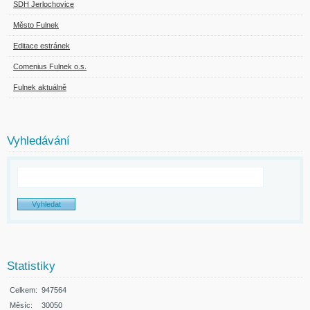
SDH Jerlochovice
Město Fulnek
Editace estránek
Comenius Fulnek o.s.
Fulnek aktuálně
Vyhledávání
Statistiky
Celkem:
947564
Měsíc:
30050