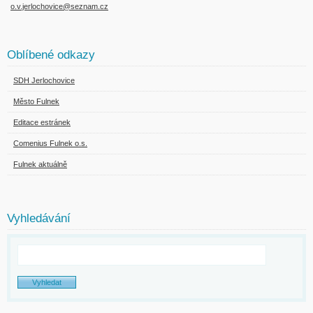
o.v.jerlochovice@seznam.cz
Oblíbené odkazy
SDH Jerlochovice
Město Fulnek
Editace estránek
Comenius Fulnek o.s.
Fulnek aktuálně
Vyhledávání