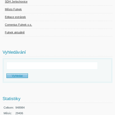
SDH Jerlochovice
Město Fulnek
Editace estránek
Comenius Fulnek o.s.
Fulnek aktuálně
Vyhledávání
Statistiky
Celkem:
948984
Měsíc:
29406