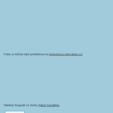
Fotky si můžete také prohlédnout na
jerlochovice.rajce.idnes.cz/
Náhledy fotografií ze složky
Pálení čarodějnic