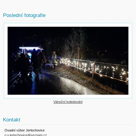
Poslední fotografie
Vánoční koledování
Kontakt
Osadní výbor Jerlochovice
o.v.jerlochovice@seznam.cz