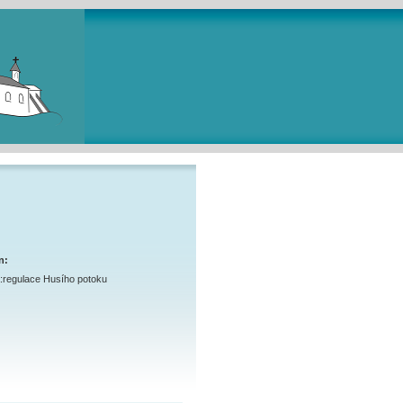
n:
a:regulace Husího potoku