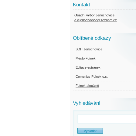
Kontakt
Osadní výbor Jerlochovice
o.v.jerlochovice@seznam.cz
Oblíbené odkazy
SDH Jerlochovice
Město Fulnek
Editace estránek
Comenius Fulnek o.s.
Fulnek aktuálně
Vyhledávání