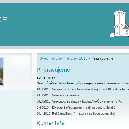
CE
Úvod
»
Archív
»
Archív 2013
»
Připravujeme
Připravujeme
12. 3. 2013
Osadní výbor Jerlochovic připravuje na měsíc březen a dube
18.3.2013 Veřejná schůze v hasičské zbrojnici od 18 hodin - tém
23.3.2013 Velikonoční jarmark
30.3.2013 Velikonoční zábava - hudba APAČI, vstupné 75 Kč
5.4.2013 Divadelní představení - sál hospody u Šuláků
30.4.2013 Rej čarodějnic ( místo a čas bude upřesněn)
Komentáře