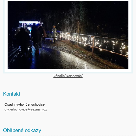
Vánoční koledování
Kontakt
Osadní výbor Jerlochovice
o.v.jerlochovice@seznam.cz
Oblíbené odkazy