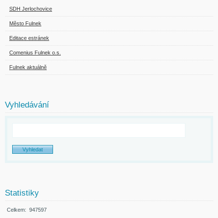
SDH Jerlochovice
Město Fulnek
Editace estránek
Comenius Fulnek o.s.
Fulnek aktuálně
Vyhledávání
Statistiky
Celkem:
947597