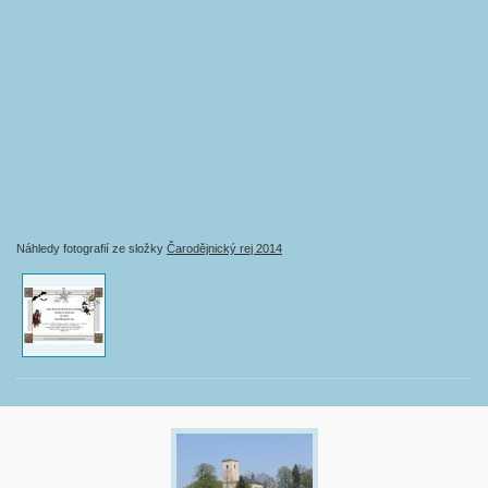
Náhledy fotografií ze složky
Čarodějnický rej 2014