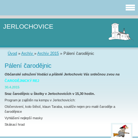
JERLOCHOVICE
Úvod
»
Archív
»
Archív 2015
»
Pálení čarodějnic
Pálení čarodějnic
Občanské sdružení Vodáci a přátelé Jerlochovic Vás srdečnou zvou na
ČARODĚJNICKÝ REJ
30.4.2015
Sraz čarodějnic u školky v Jerlochovicích v 15,30 hodin.
Program je zajištěn na kempu v Jerlochovicích:
Občerstvení, kolo štěstí, klaun Taraba, soutěže nejen pro malé čaroděje a
čarodějnice
Vyhlášení nejlepší masky
Skákací hrad