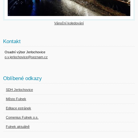
Vánoční koledování
Kontakt
Osadní výbor Jerlochovice
o.v.jerlochovice@seznam.cz
Oblíbené odkazy
SDH Jerlochovice
Město Fulnek
Editace estránek
Comenius Fulnek o.s.
Fulnek aktuálně