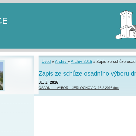
CE
Úvod
»
Archív
»
Archív 2016
»
Zápis ze schůze osad
Zápis ze schůze osadního výboru d
31. 3. 2016
OSADNI___VYBOR__JERLOCHOVIC_16.2.2016.doc