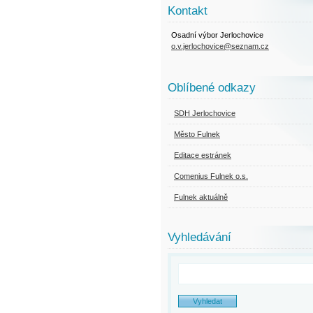
Kontakt
Osadní výbor Jerlochovice
o.v.jerlochovice@seznam.cz
Oblíbené odkazy
SDH Jerlochovice
Město Fulnek
Editace estránek
Comenius Fulnek o.s.
Fulnek aktuálně
Vyhledávání