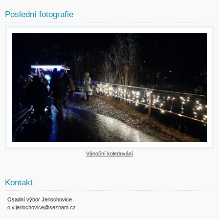
Poslední fotografie
Vánoční koledování
Kontakt
Osadní výbor Jerlochovice
o.v.jerlochovice@seznam.cz