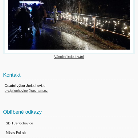
Vánoční koledování
Kontakt
Osadní výbor Jerlochovice
o.v.jerlochovice@seznam.cz
Oblíbené odkazy
SDH Jerlochovice
Město Fulnek