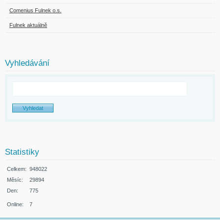
Comenius Fulnek o.s.
Fulnek aktuálně
Vyhledávání
Statistiky
Celkem:
948022
Měsíc:
29894
Den:
775
Online:
7