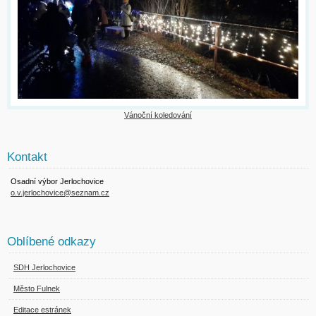
Vánoční koledování
Kontakt
Osadní výbor Jerlochovice
o.v.jerlochovice@seznam.cz
Oblíbené odkazy
SDH Jerlochovice
Město Fulnek
Editace estránek