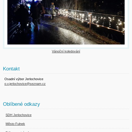
Vánoční koledování
Kontakt
Osadní výbor Jerlochovice
o.v.jerlochovice@seznam.cz
Oblíbené odkazy
SDH Jerlochovice
Město Fulnek