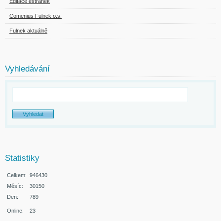
Editace estránek
Comenius Fulnek o.s.
Fulnek aktuálně
Vyhledávání
Statistiky
Celkem:
946430
Měsíc:
30150
Den:
789
Online:
23