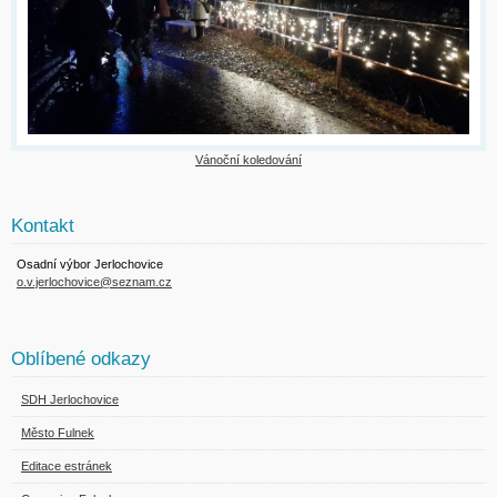
Vánoční koledování
Kontakt
Osadní výbor Jerlochovice
o.v.jerlochovice@seznam.cz
Oblíbené odkazy
SDH Jerlochovice
Město Fulnek
Editace estránek