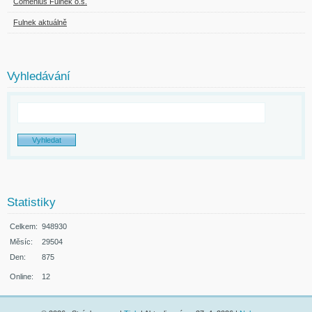
Comenius Fulnek o.s.
Fulnek aktuálně
Vyhledávání
Statistiky
Celkem:
948930
Měsíc:
29504
Den:
875
Online:
12