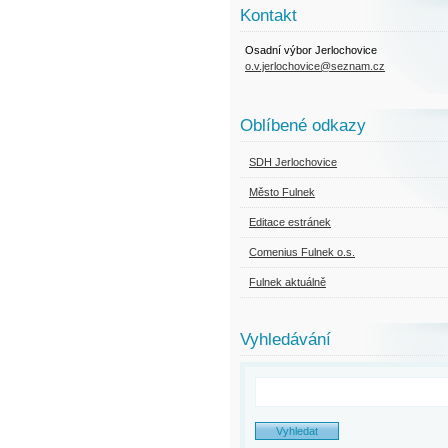
Kontakt
Osadní výbor Jerlochovice
o.v.jerlochovice@seznam.cz
Oblíbené odkazy
SDH Jerlochovice
Město Fulnek
Editace estránek
Comenius Fulnek o.s.
Fulnek aktuálně
Vyhledávání