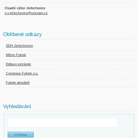
Osadní výbor Jerlochovice
o.v.jerlochovice@seznam.cz
Oblíbené odkazy
SDH Jerlochovice
Město Fulnek
Editace estránek
Comenius Fulnek o.s.
Fulnek aktuálně
Vyhledávání