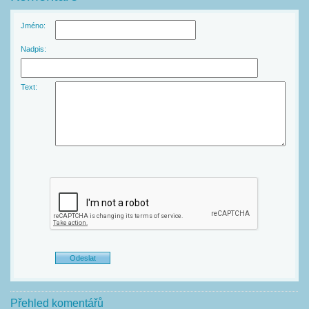
Jméno:
Nadpis:
Text:
Přehled komentářů