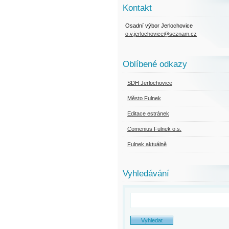
Kontakt
Osadní výbor Jerlochovice
o.v.jerlochovice@seznam.cz
Oblíbené odkazy
SDH Jerlochovice
Město Fulnek
Editace estránek
Comenius Fulnek o.s.
Fulnek aktuálně
Vyhledávání