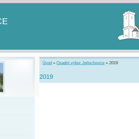
CE
Úvod
»
Osadní výbor Jerlochovice
»
2019
2019