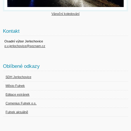
Vánoční koledování
Kontakt
Osadní výbor Jerlochovice
o.v.jerlochovice@seznam.cz
Oblíbené odkazy
SDH Jerlochovice
Město Fulnek
Editace estránek
Comenius Fulnek o.s.
Fulnek aktuálně