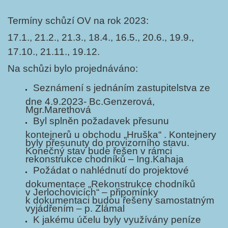
Termíny schůzí OV na rok 2023:
17.1., 21.2., 21.3., 18.4., 16.5., 20.6., 19.9.,
17.10., 21.11., 19.12.
Na schůzi bylo projednáváno:
Seznámení s jednáním zastupitelstva ze
dne 4.9.2023- Bc.Genzerová,
Mgr.Marethová
Byl splněn požadavek přesunu
kontejnerů u obchodu „Hruška“ . Kontejnery
byly přesunuty do provizorního stavu.
Konečný stav bude řešen v rámci
rekonstrukce chodníků – Ing.Kahaja
Požádat o nahlédnutí do projektové
dokumentace „Rekonstrukce chodníků
v Jerlochovicích“ – připomínky
k dokumentaci budou řešeny samostatným
vyjádřením – p. Zlámal
K jakému účelu byly využívány peníze