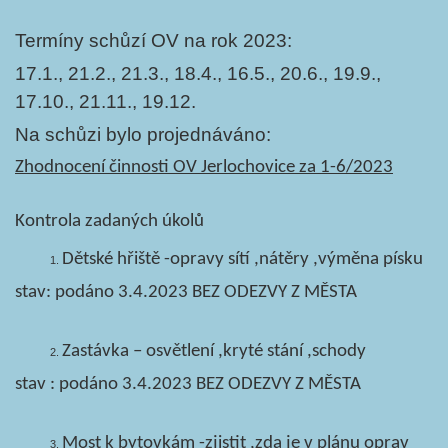
Termíny schůzí OV na rok 2023:
17.1., 21.2., 21.3., 18.4., 16.5., 20.6., 19.9.,
17.10., 21.11., 19.12.
Na schůzi bylo projednáváno:
Zhodnocení činnosti OV Jerlochovice za 1-6/2023
Kontrola zadaných úkolů
Dětské hřiště -opravy sítí ,nátěry ,výměna písku
stav: podáno 3.4.2023 BEZ ODEZVY Z MĚSTA
Zastávka – osvětlení ,kryté stání ,schody
stav : podáno 3.4.2023 BEZ ODEZVY Z MĚSTA
Most k bytovkám -zjistit ,zda je v plánu oprav