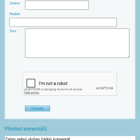
Jméno:
Nadpis:
Text:
Přehled komentářů
Zatím nebyl vložen žádný komentář