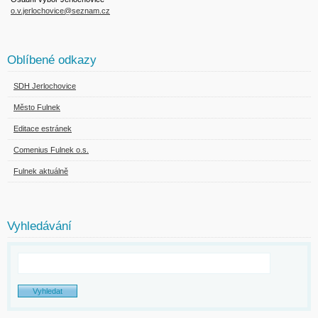
o.v.jerlochovice@seznam.cz
Oblíbené odkazy
SDH Jerlochovice
Město Fulnek
Editace estránek
Comenius Fulnek o.s.
Fulnek aktuálně
Vyhledávání