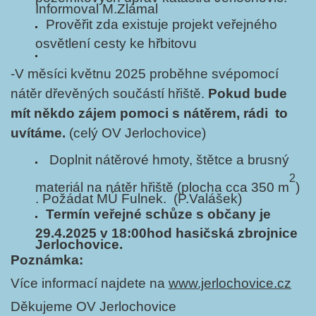
Informoval M.Zlámal
Prověřit zda existuje projekt veřejného
osvětlení cesty ke hřbitovu
-V měsíci květnu 2025 proběhne svépomocí
nátěr dřevěných součástí hřiště.
Pokud bude
mít někdo zájem pomoci s nátěrem, rádi to
uvítáme.
(celý OV Jerlochovice)
Doplnit nátěrové hmoty, štětce a brusný
2
materiál na nátěr hřiště (plocha cca 350 m
)
. Požádat MÚ Fulnek. (P.Valášek)
Termín veřejné schůze s občany je
29.4.2025 v 18:00hod hasičská zbrojnice
Jerlochovice.
Poznámka:
Více informací najdete na
www.jerlochovice.cz
Děkujeme OV Jerlochovice