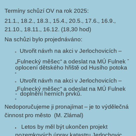
Termíny schůzí OV na rok 2025:
21.1., 18.2., 18.3., 15.4., 20.5., 17.6., 16.9.,
21.10., 18.11., 16.12. (18,30 hod)
Na schůzi bylo projednáváno:
Utvořit návrh na akci v Jerlochovicích –
-
„Fulnecký měšec“ a odeslat na MÚ Fulnek
oplocení dětského hřiště od Husího potoka
Utvořit návrh na akci v Jerlochovicích –
„Fulnecký měšec“ a odeslat na MÚ Fulnek
- doplnění herních prvků.
Nedoporučujeme ji pronajímat – je to výdělečná
činnost pro město (M. Zlámal)
Letos by měl být ukončen projekt
pozemkových úprav katastru Jerlochovic.