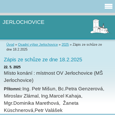
JERLOCHOVICE
Úvod
»
Osadní výbor Jerlochovice
»
2025
»
Zápis ze schůze ze
dne 18.2.2025
Zápis ze schůze ze dne 18.2.2025
22. 5. 2025
Místo konání : místnost OV Jerlochovice (MŠ
Jerlochovice)
Ing. Petr Mišun, Bc.Petra Genzerová,
Přítomni:
Miroslav Zlámal, Ing.Marcel Kahaja,
Mgr.Dominika Marethová, Žaneta
Küschnerová,Petr Valášek