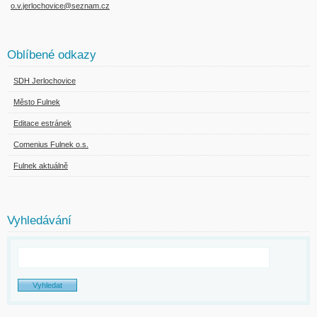
o.v.jerlochovice@seznam.cz
Oblíbené odkazy
SDH Jerlochovice
Město Fulnek
Editace estránek
Comenius Fulnek o.s.
Fulnek aktuálně
Vyhledávání