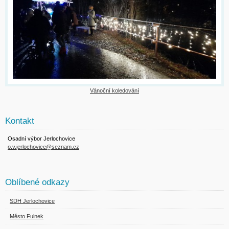
Vánoční koledování
Kontakt
Osadní výbor Jerlochovice
o.v.jerlochovice@seznam.cz
Oblíbené odkazy
SDH Jerlochovice
Město Fulnek