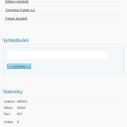
Editace estránek
Comenius Fulnek o.s.
Fulnek aktuálně
Vyhledávání
Statistiky
Celkem:
945923
Měsíc:
30264
Den:
827
Online:
8