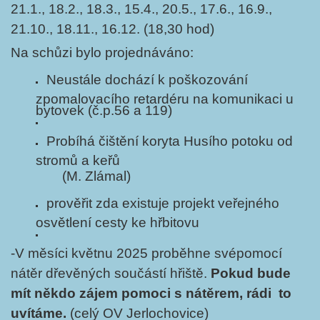
21.1., 18.2., 18.3., 15.4., 20.5., 17.6., 16.9.,
21.10., 18.11., 16.12. (18,30 hod)
Na schůzi bylo projednáváno:
Neustále dochází k poškozování
zpomalovacího retardéru na komunikaci u
bytovek (č.p.56 a 119)
Probíhá čištění koryta Husího potoku od
stromů a keřů
(M. Zlámal)
prověřit zda existuje projekt veřejného
osvětlení cesty ke hřbitovu
-V měsíci květnu 2025 proběhne svépomocí
nátěr dřevěných součástí hřiště.
Pokud bude
mít někdo zájem pomoci s nátěrem, rádi to
uvítáme.
(celý OV Jerlochovice)