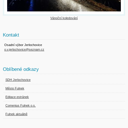
Vánoční koledování
Kontakt
Osadní výbor Jerlochovice
o.v.jerlochovice@seznam.cz
Oblíbené odkazy
SDH Jerlochovice
Město Fulnek
Editace estránek
Comenius Fulnek o.s.
Fulnek aktuálně