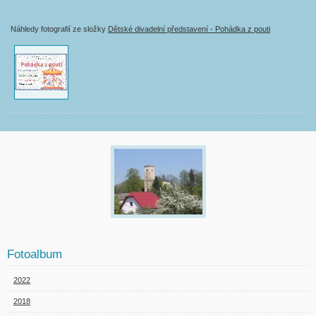
Náhledy fotografií ze složky
Dětské divadelní představení - Pohádka z pouti
Fotoalbum
2022
2018