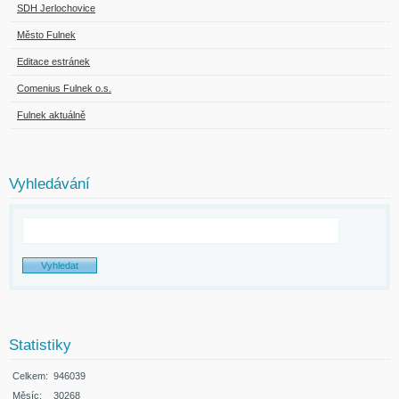
SDH Jerlochovice
Město Fulnek
Editace estránek
Comenius Fulnek o.s.
Fulnek aktuálně
Vyhledávání
Statistiky
Celkem:
946039
Měsíc:
30268