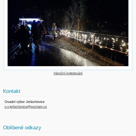
Vánoční koledování
Kontakt
Osadní výbor Jerlochovice
o.v.jerlochovice@seznam.cz
Oblíbené odkazy