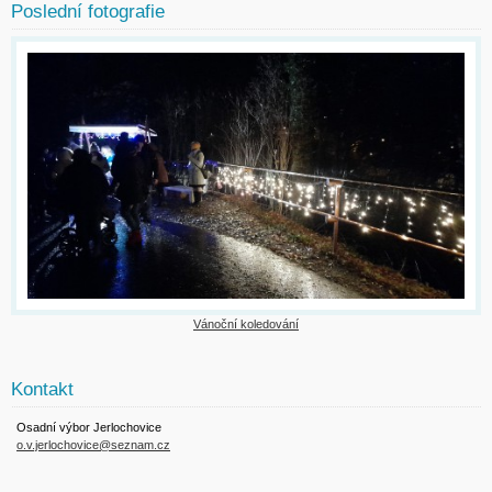
Poslední fotografie
Vánoční koledování
Kontakt
Osadní výbor Jerlochovice
o.v.jerlochovice@seznam.cz