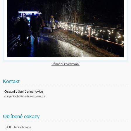
Vánoční koledování
Kontakt
Osadní výbor Jerlochovice
o.v.jerlochovice@seznam.cz
Oblíbené odkazy
SDH Jerlochovice