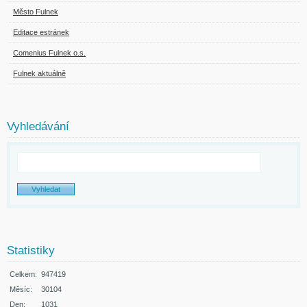
Město Fulnek
Editace estránek
Comenius Fulnek o.s.
Fulnek aktuálně
Vyhledávání
Statistiky
Celkem:
947419
Měsíc:
30104
Den:
1031