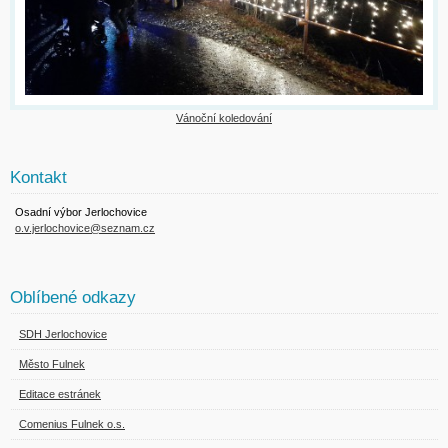
Vánoční koledování
Kontakt
Osadní výbor Jerlochovice
o.v.jerlochovice@seznam.cz
Oblíbené odkazy
SDH Jerlochovice
Město Fulnek
Editace estránek
Comenius Fulnek o.s.