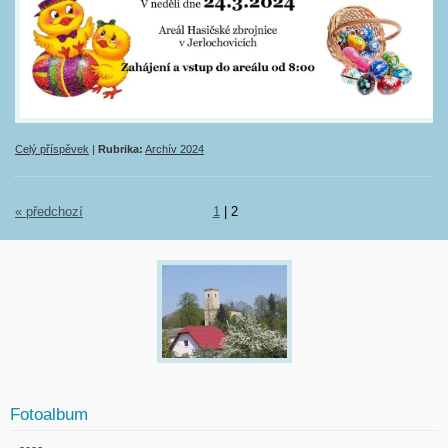
Celý příspěvek
|
Rubrika:
Archív 2024
« předchozí
1
|
2
Fotoalbum