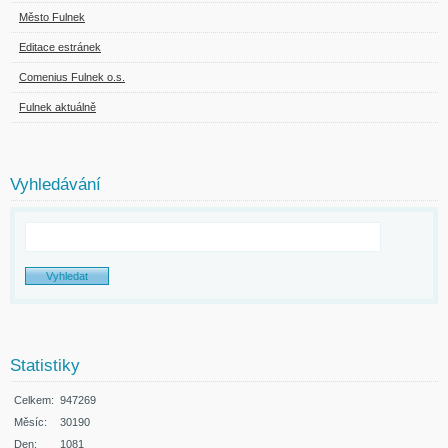
Město Fulnek
Editace estránek
Comenius Fulnek o.s.
Fulnek aktuálně
Vyhledávání
Statistiky
Celkem:
947269
Měsíc:
30190
Den:
1081