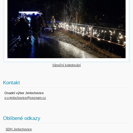
Vánoční koledování
Kontakt
Osadní výbor Jerlochovice
o.v.jerlochovice@seznam.cz
Oblíbené odkazy
SDH Jerlochovice