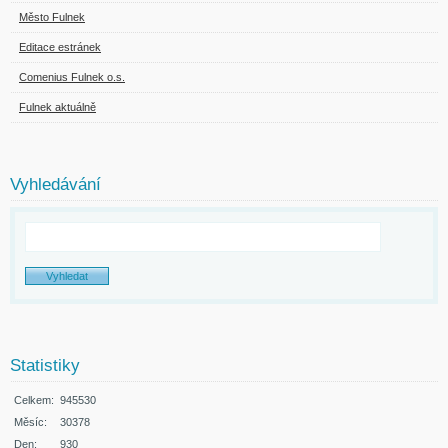
Město Fulnek
Editace estránek
Comenius Fulnek o.s.
Fulnek aktuálně
Vyhledávání
Statistiky
Celkem:
945530
Měsíc:
30378
Den:
930