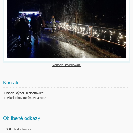
Vánoční koledování
Kontakt
Osadní výbor Jerlochovice
o.v.jerlochovice@seznam.cz
Oblíbené odkazy
SDH Jerlochovice