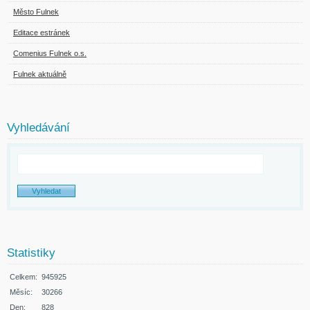
Město Fulnek
Editace estránek
Comenius Fulnek o.s.
Fulnek aktuálně
Vyhledávání
Statistiky
Celkem:
945925
Měsíc:
30266
Den:
828