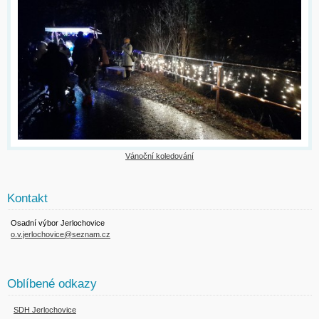
Vánoční koledování
Kontakt
Osadní výbor Jerlochovice
o.v.jerlochovice@seznam.cz
Oblíbené odkazy
SDH Jerlochovice