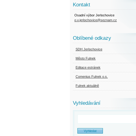
Kontakt
Osadní výbor Jerlochovice
o.v.jerlochovice@seznam.cz
Oblíbené odkazy
SDH Jerlochovice
Město Fulnek
Editace estránek
Comenius Fulnek o.s.
Fulnek aktuálně
Vyhledávání