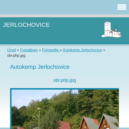
JERLOCHOVICE
Úvod
»
Fotoalbum
»
Fotografie
»
Autokemp Jerlochovice
»
obr.php.jpg
Autokemp Jerlochovice
obr.php.jpg