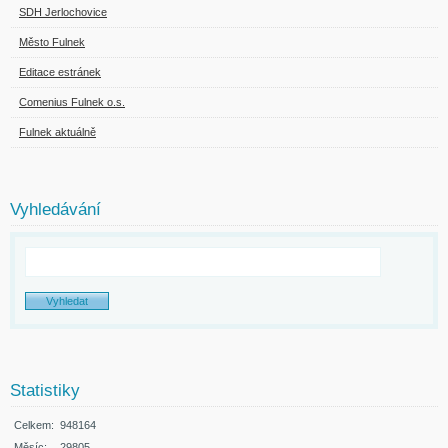
SDH Jerlochovice
Město Fulnek
Editace estránek
Comenius Fulnek o.s.
Fulnek aktuálně
Vyhledávání
Statistiky
Celkem:
948164
Měsíc:
29805