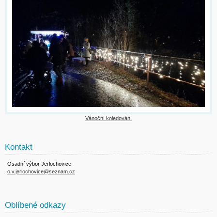
Vánoční koledování
Kontakt
Osadní výbor Jerlochovice
o.v.jerlochovice@seznam.cz
Oblíbené odkazy