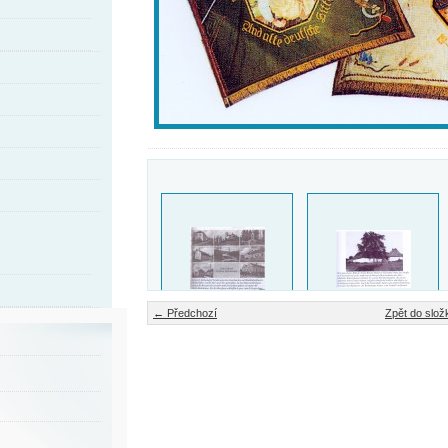
← Předchozí
Zpět do slož