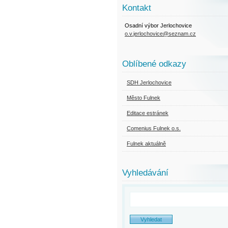
Kontakt
Osadní výbor Jerlochovice
o.v.jerlochovice@seznam.cz
Oblíbené odkazy
SDH Jerlochovice
Město Fulnek
Editace estránek
Comenius Fulnek o.s.
Fulnek aktuálně
Vyhledávání