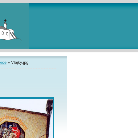
vice
»
Vlajky.jpg