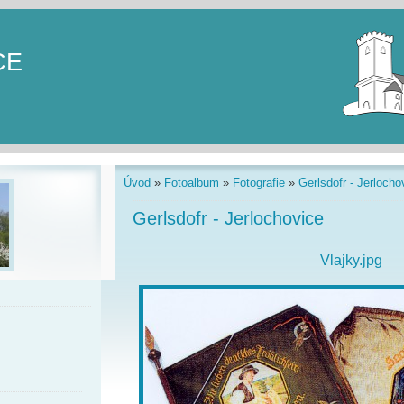
CE
Úvod
»
Fotoalbum
»
Fotografie
»
Gerlsdofr - Jerlocho
Gerlsdofr - Jerlochovice
Vlajky.jpg