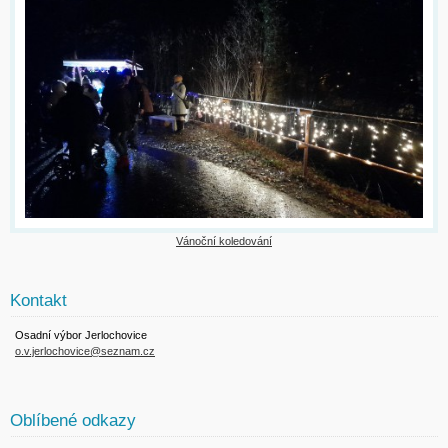
Vánoční koledování
Kontakt
Osadní výbor Jerlochovice
o.v.jerlochovice@seznam.cz
Oblíbené odkazy