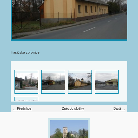
Hasičská zbrojnice
← Předchozí
Zpět do složky
Další →