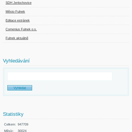
SDH Jerlochovice
Město Fulnek
Editace estránek
Comenius Fulnek o.s.
Fulnek aktuálně
Vyhledávání
Statistiky
Celkem:
947709
Měsíc:
30024