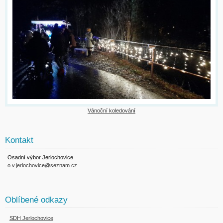
Vánoční koledování
Kontakt
Osadní výbor Jerlochovice
o.v.jerlochovice@seznam.cz
Oblíbené odkazy
SDH Jerlochovice