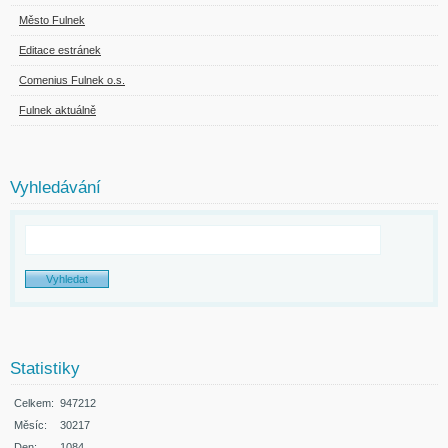
Město Fulnek
Editace estránek
Comenius Fulnek o.s.
Fulnek aktuálně
Vyhledávání
Statistiky
Celkem:
947212
Měsíc:
30217
Den:
1084