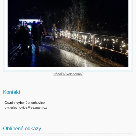
Vánoční koledování
Kontakt
Osadní výbor Jerlochovice
o.v.jerlochovice@seznam.cz
Oblíbené odkazy