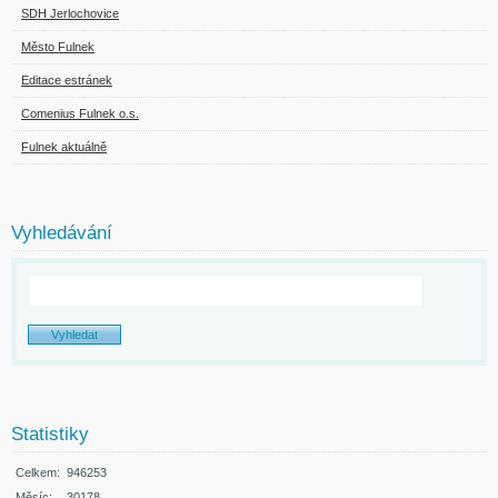
SDH Jerlochovice
Město Fulnek
Editace estránek
Comenius Fulnek o.s.
Fulnek aktuálně
Vyhledávání
Statistiky
Celkem:
946253
Měsíc:
30178