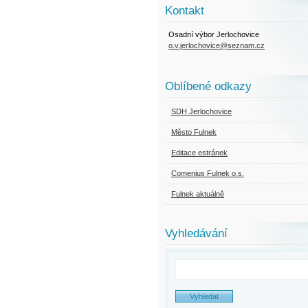
Kontakt
Osadní výbor Jerlochovice
o.v.jerlochovice@seznam.cz
Oblíbené odkazy
SDH Jerlochovice
Město Fulnek
Editace estránek
Comenius Fulnek o.s.
Fulnek aktuálně
Vyhledávání