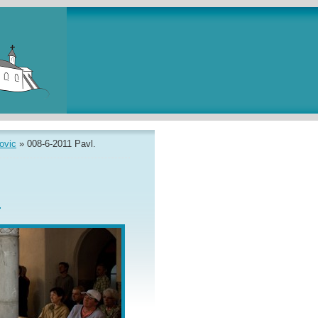
ovic
»
008-6-2011 Pavl.
.