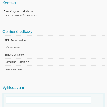
Kontakt
Osadní výbor Jerlochovice
o.v.jerlochovice@seznam.cz
Oblíbené odkazy
SDH Jerlochovice
Město Fulnek
Editace estránek
Comenius Fulnek o.s.
Fulnek aktuálně
Vyhledávání