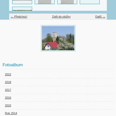
← Předchozí
Zpět do složky
Další →
Fotoalbum
2022
2018
2017
2016
2015
Rok 2014