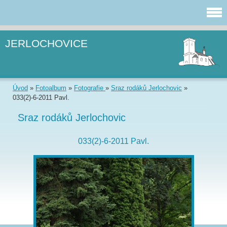
JERLOCHOVICE
Úvod
»
Fotoalbum
»
Fotografie
»
Sraz rodáků Jerlochovic
»
033(2)-6-2011 Pavl.
Sraz rodáků Jerlochovic
033(2)-6-2011 Pavl.