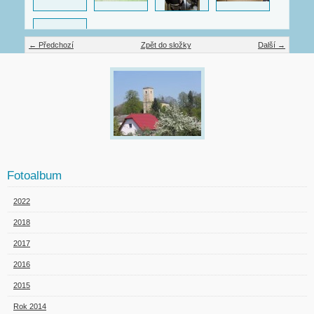
← Předchozí
Zpět do složky
Další →
Fotoalbum
2022
2018
2017
2016
2015
Rok 2014