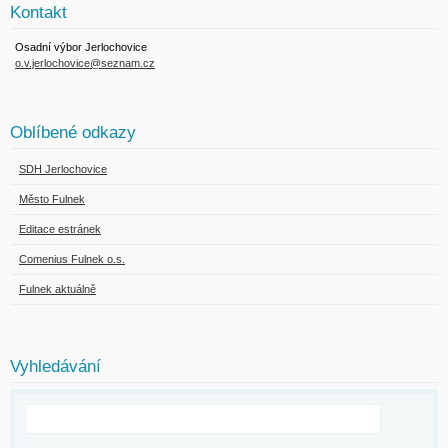
Kontakt
Osadní výbor Jerlochovice
o.v.jerlochovice@seznam.cz
Oblíbené odkazy
SDH Jerlochovice
Město Fulnek
Editace estránek
Comenius Fulnek o.s.
Fulnek aktuálně
Vyhledávání