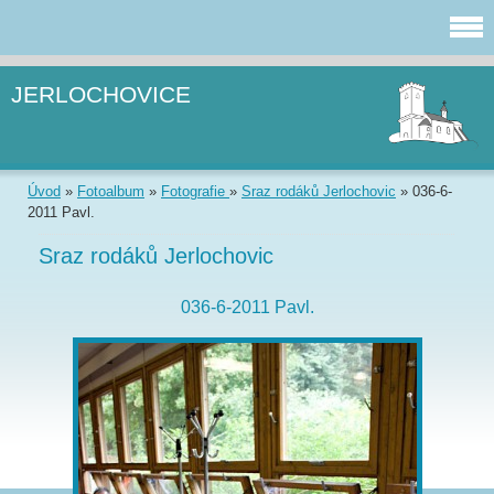
JERLOCHOVICE
Úvod
»
Fotoalbum
»
Fotografie
»
Sraz rodáků Jerlochovic
»
036-6-
2011 Pavl.
Sraz rodáků Jerlochovic
036-6-2011 Pavl.