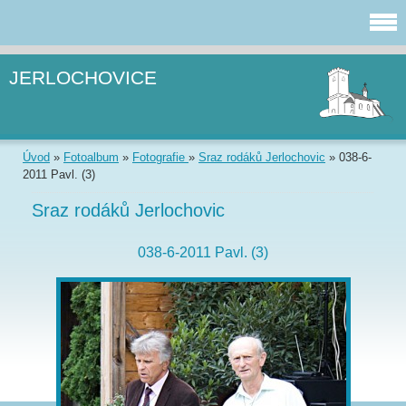
JERLOCHOVICE
Úvod
»
Fotoalbum
»
Fotografie
»
Sraz rodáků Jerlochovic
»
038-6-
2011 Pavl. (3)
Sraz rodáků Jerlochovic
038-6-2011 Pavl. (3)