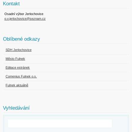
Kontakt
Osadní výbor Jerlochovice
o.v.jerlochovice@seznam.cz
Oblíbené odkazy
SDH Jerlochovice
Město Fulnek
Editace estránek
Comenius Fulnek o.s.
Fulnek aktuálně
Vyhledávání