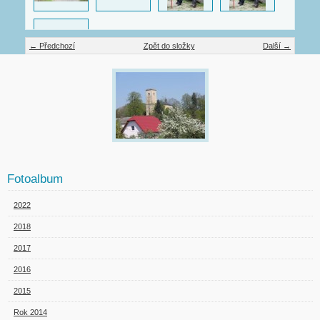
← Předchozí
Zpět do složky
Další →
Fotoalbum
2022
2018
2017
2016
2015
Rok 2014