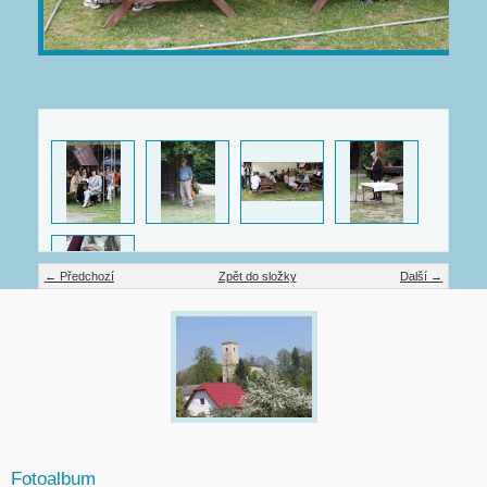
← Předchozí
Zpět do složky
Další →
Fotoalbum