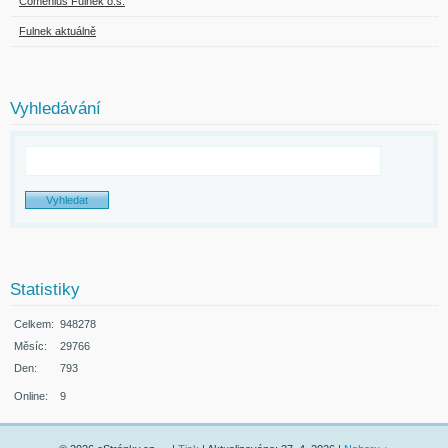
Comenius Fulnek o.s.
Fulnek aktuálně
Vyhledávání
Statistiky
Celkem:
948278
Měsíc:
29766
Den:
793
Online:
9