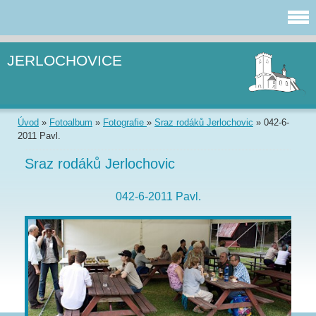
JERLOCHOVICE
Úvod
»
Fotoalbum
»
Fotografie
»
Sraz rodáků Jerlochovic
»
042-6-
2011 Pavl.
Sraz rodáků Jerlochovic
042-6-2011 Pavl.