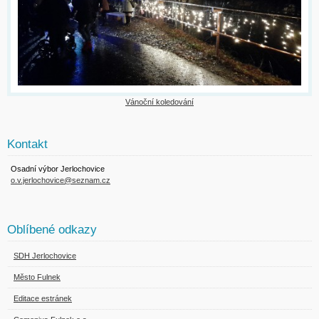
Vánoční koledování
Kontakt
Osadní výbor Jerlochovice
o.v.jerlochovice@seznam.cz
Oblíbené odkazy
SDH Jerlochovice
Město Fulnek
Editace estránek