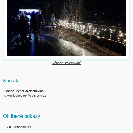
Vánoční koledování
Kontakt
Osadní výbor Jerlochovice
o.v.jerlochovice@seznam.cz
Oblíbené odkazy
SDH Jerlochovice