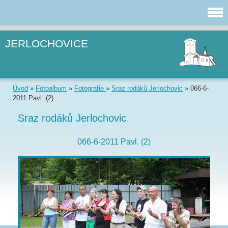
JERLOCHOVICE
Úvod
»
Fotoalbum
»
Fotografie
»
Sraz rodáků Jerlochovic
»
066-6-
2011 Pavl. (2)
Sraz rodáků Jerlochovic
066-6-2011 Pavl. (2)