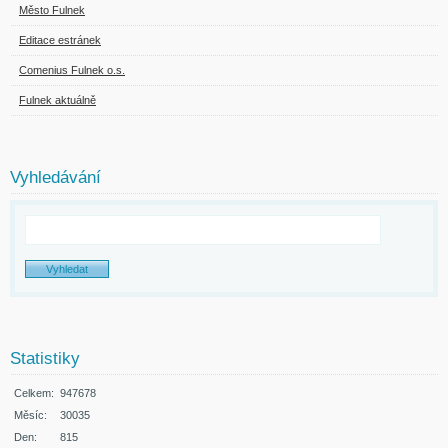
Město Fulnek
Editace estránek
Comenius Fulnek o.s.
Fulnek aktuálně
Vyhledávání
Statistiky
Celkem:
947678
Měsíc:
30035
Den:
815