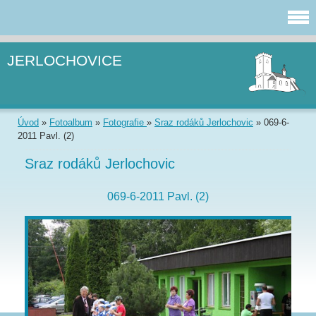
JERLOCHOVICE
Úvod
»
Fotoalbum
»
Fotografie
»
Sraz rodáků Jerlochovic
»
069-6-
2011 Pavl. (2)
Sraz rodáků Jerlochovic
069-6-2011 Pavl. (2)