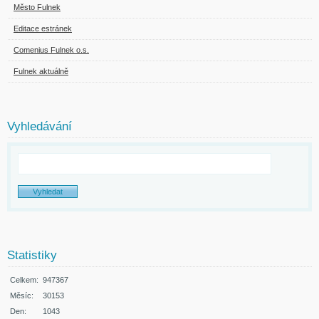
Město Fulnek
Editace estránek
Comenius Fulnek o.s.
Fulnek aktuálně
Vyhledávání
Statistiky
Celkem:
947367
Měsíc:
30153
Den:
1043