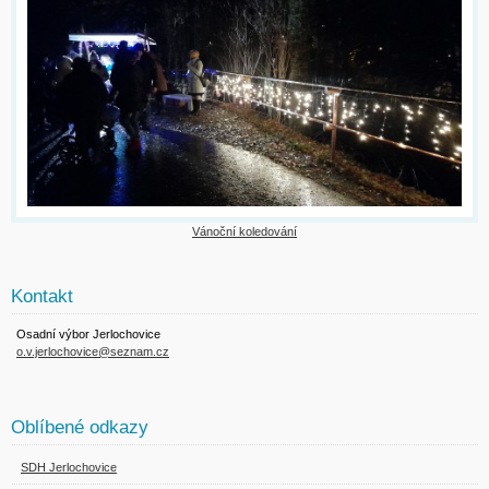
Vánoční koledování
Kontakt
Osadní výbor Jerlochovice
o.v.jerlochovice@seznam.cz
Oblíbené odkazy
SDH Jerlochovice