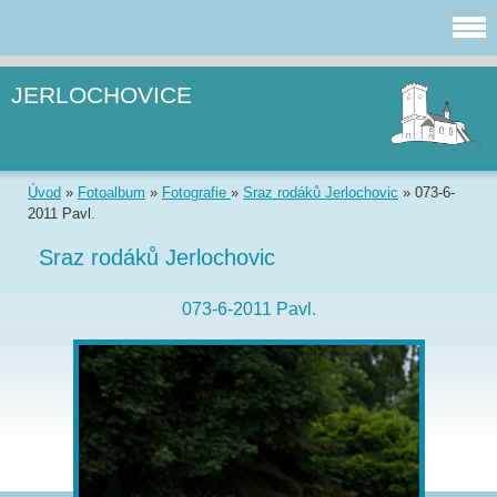
JERLOCHOVICE
Úvod
»
Fotoalbum
»
Fotografie
»
Sraz rodáků Jerlochovic
»
073-6-
2011 Pavl.
Sraz rodáků Jerlochovic
073-6-2011 Pavl.