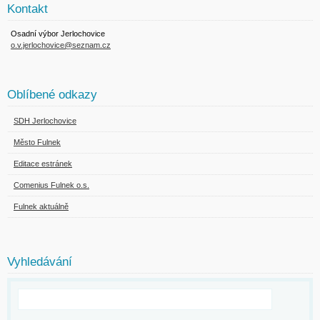
Kontakt
Osadní výbor Jerlochovice
o.v.jerlochovice@seznam.cz
Oblíbené odkazy
SDH Jerlochovice
Město Fulnek
Editace estránek
Comenius Fulnek o.s.
Fulnek aktuálně
Vyhledávání